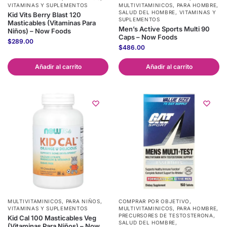
VITAMINAS Y SUPLEMENTOS
MULTIVITAMINICOS
,
PARA HOMBRE
,
SALUD DEL HOMBRE
,
VITAMINAS Y
Kid Vits Berry Blast 120
SUPLEMENTOS
Masticables (Vitaminas Para
Men’s Active Sports Multi 90
Niños) – Now Foods
Caps – Now Foods
$
289.00
$
486.00
Añadir al carrito
Añadir al carrito
MULTIVITAMINICOS
,
PARA NIÑOS
,
COMPRAR POR OBJETIVO
,
VITAMINAS Y SUPLEMENTOS
MULTIVITAMINICOS
,
PARA HOMBRE
,
PRECURSORES DE TESTOSTERONA
,
Kid Cal 100 Masticables Veg
SALUD DEL HOMBRE
,
(Vitaminas Para Niños) – Now