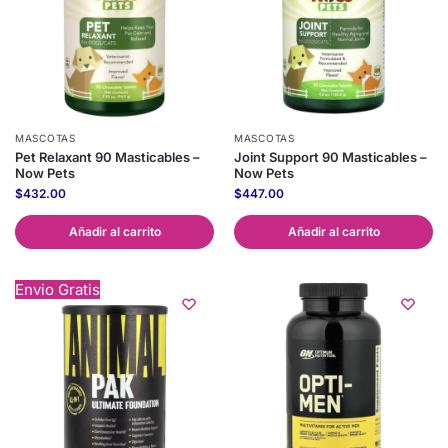
MASCOTAS
MASCOTAS
Pet Relaxant 90 Masticables –
Joint Support 90 Masticables –
Now Pets
Now Pets
$
432.00
$
447.00
Añadir al carrito
Añadir al carrito
Envio Gratis