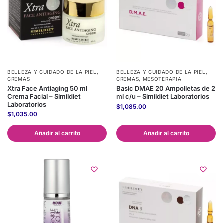
BELLEZA Y CUIDADO DE LA PIEL
,
BELLEZA Y CUIDADO DE LA PIEL
,
CREMAS
CREMAS
,
MESOTERAPIA
Xtra Face Antiaging 50 ml
Basic DMAE 20 Ampolletas de 2
Crema Facial – Simildiet
ml c/u – Simildiet Laboratorios
Laboratorios
$
1,085.00
$
1,035.00
Añadir al carrito
Añadir al carrito