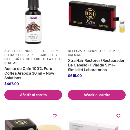
ACEITES ESENCIALES
,
BELLEZA Y
BELLEZA Y CUIDADO DE LA PIEL
,
CUIDADO DE LA PIEL
,
CABELLO /
CREMAS
PIEL / UÑAS
,
CUIDADO DE LA CARA
,
Xtra Hair Restorer (Restaurador
SERUMS
De Cabello) 1 Vial de 5 ml –
Aceite de Cafe 100% Puro
Simildiet Laboratorios
Coffea Arabica 30 ml – Now
$
615.00
Solutions
$
467.00
Añadir al carrito
Añadir al carrito