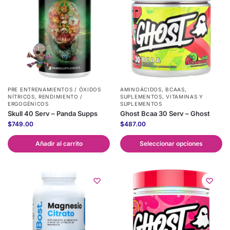
PRE ENTRENAMIENTOS / ÓXIDOS
AMINOÁCIDOS
,
BCAAS
,
NÍTRICOS
,
RENDIMIENTO /
SUPLEMENTOS
,
VITAMINAS Y
ERGOGÉNICOS
SUPLEMENTOS
Skull 40 Serv – Panda Supps
Ghost Bcaa 30 Serv – Ghost
$
749.00
$
487.00
Añadir al carrito
Seleccionar opciones