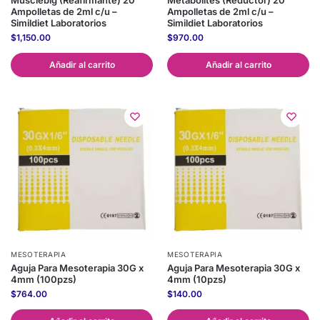
Musclebig (Reafirmante) 20
Metabolites (Reductor) 20
Ampolletas de 2ml c/u –
Ampolletas de 2ml c/u –
Simildiet Laboratorios
Simildiet Laboratorios
$
1,150.00
$
970.00
Añadir al carrito
Añadir al carrito
MESOTERAPIA
MESOTERAPIA
Aguja Para Mesoterapia 30G x
Aguja Para Mesoterapia 30G x
4mm (100pzs)
4mm (10pzs)
$
764.00
$
140.00