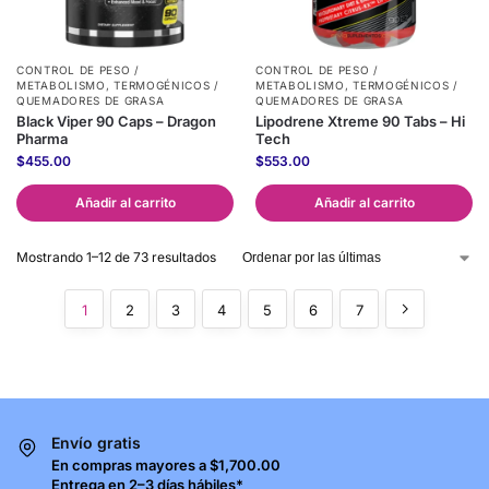
CONTROL DE PESO /
CONTROL DE PESO /
METABOLISMO
,
TERMOGÉNICOS /
METABOLISMO
,
TERMOGÉNICOS /
QUEMADORES DE GRASA
QUEMADORES DE GRASA
Black Viper 90 Caps – Dragon
Lipodrene Xtreme 90 Tabs – Hi
Pharma
Tech
$
455.00
$
553.00
Añadir al carrito
Añadir al carrito
Mostrando 1–12 de 73 resultados
1
2
3
4
5
6
7
Envío gratis
En compras mayores a $1,700.00
Entrega en 2–3 días hábiles*