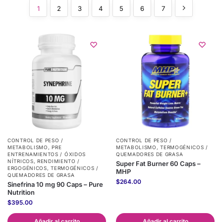
1
2
3
4
5
6
7
CONTROL DE PESO /
CONTROL DE PESO /
METABOLISMO
,
PRE
METABOLISMO
,
TERMOGÉNICOS /
ENTRENAMIENTOS / ÓXIDOS
QUEMADORES DE GRASA
NÍTRICOS
,
RENDIMIENTO /
Super Fat Burner 60 Caps –
ERGOGÉNICOS
,
TERMOGÉNICOS /
MHP
QUEMADORES DE GRASA
$
264.00
Sinefrina 10 mg 90 Caps – Pure
Nutrition
$
395.00
Añadir al carrito
Añadir al carrito