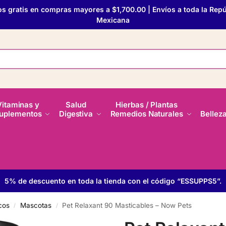
os gratis en compras mayores a $1,700.00 | Envíos a toda la Repú
Mexicana
Vitaminas y
Salud
Hierbas / Plantas
uplementos
Digestiva
Remedios Naturales
Bellez
5% de descuento en toda la tienda con el código “ESSUPPS5”.
cos
Mascotas
Pet Relaxant 90 Masticables – Now Pets
/
/