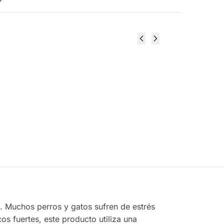
Joint Support 90
Spray
Masticables - Now
w Pets
Pets
$
447.00
rito
Añadir al carrito
. Muchos perros y gatos sufren de estrés
s fuertes, este producto utiliza una