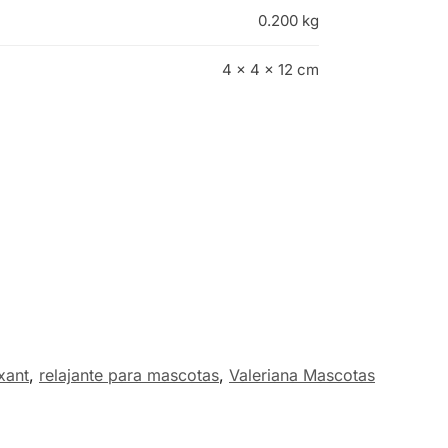
0.200 kg
4 × 4 × 12 cm
xant
,
relajante para mascotas
,
Valeriana Mascotas