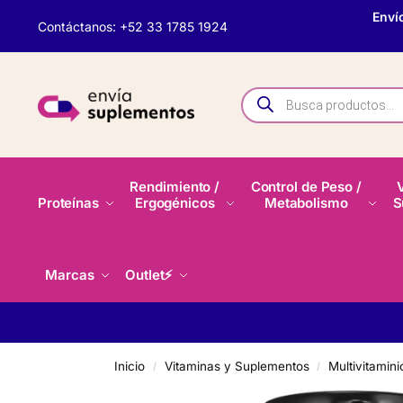
Enví
Contáctanos: +52 33 1785 1924
Rendimiento /
Control de Peso /
Proteínas
Ergogénicos
Metabolismo
S
Marcas
Outlet⚡
Inicio
Vitaminas y Suplementos
Multivitamini
/
/