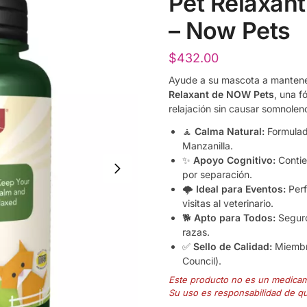
Pet Relaxant
– Now Pets
$
432.00
Ayude a su mascota a mantener
Relaxant de NOW Pets
,
una fó
relajación sin causar somnolen
🧘
Calma Natural:
Formulado
Manzanilla.
✨
Apoyo Cognitivo:
Contie
por separación.
🌩️
Ideal para Eventos:
Perf
visitas al veterinario.
🐕
Apto para Todos:
Seguro
razas.
✅
Sello de Calidad:
Miembro
Council).
Este producto no es un medica
Su uso es responsabilidad de q