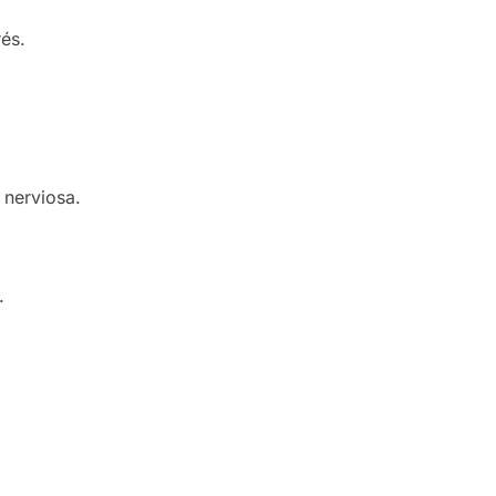
és.
 nerviosa.
.