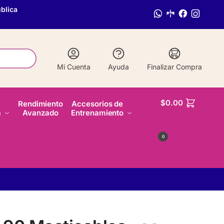
blica
Mi Cuenta
Ayuda
Finalizar Compra
$
0.00
Rendimiento
Accesorios de
a
Avanzado
Entrenamiento
0