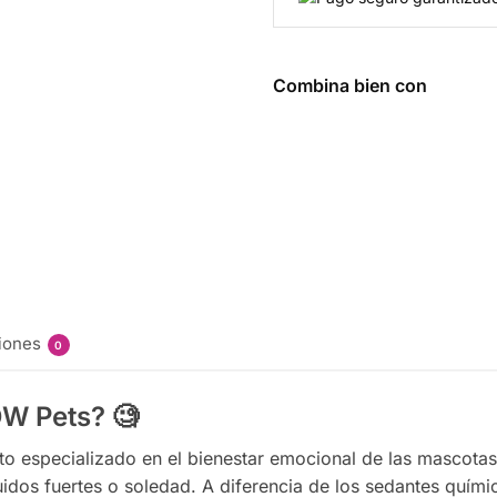
Combina bien con
Flea & Tick 
237 ml - No
$
432.00
Añadir al car
iones
0
OW Pets?
🧐
o especializado en el bienestar emocional de las mascotas
dos fuertes o soledad. A diferencia de los sedantes químico