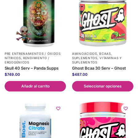
PRE ENTRENAMIENTOS / ÓXIDOS
AMINOÁCIDOS
,
BCAAS
,
NÍTRICOS
,
RENDIMIENTO /
SUPLEMENTOS
,
VITAMINAS Y
ERGOGÉNICOS
SUPLEMENTOS
Skull 40 Serv – Panda Supps
Ghost Bcaa 30 Serv – Ghost
$
749.00
$
487.00
Añadir al carrito
Seleccionar opciones