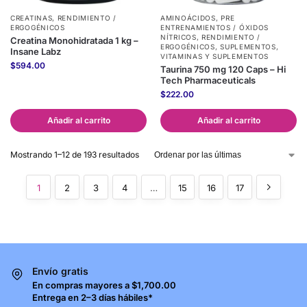
CREATINAS
,
RENDIMIENTO /
AMINOÁCIDOS
,
PRE
ERGOGÉNICOS
ENTRENAMIENTOS / ÓXIDOS
NÍTRICOS
,
RENDIMIENTO /
Creatina Monohidratada 1 kg –
ERGOGÉNICOS
,
SUPLEMENTOS
,
Insane Labz
VITAMINAS Y SUPLEMENTOS
$
594.00
Taurina 750 mg 120 Caps – Hi
Tech Pharmaceuticals
$
222.00
Añadir al carrito
Añadir al carrito
Mostrando 1–12 de 193 resultados
1
2
3
4
…
15
16
17
Envío gratis
En compras mayores a $1,700.00
Entrega en 2–3 días hábiles*