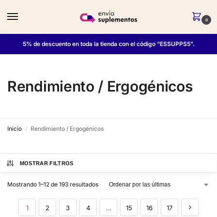
0
5% de descuento en toda la tienda con el código “ESSUPPS5”.
Rendimiento / Ergogénicos
Inicio
Rendimiento / Ergogénicos
/
MOSTRAR FILTROS
Mostrando 1–12 de 193 resultados
1
2
3
4
…
15
16
17