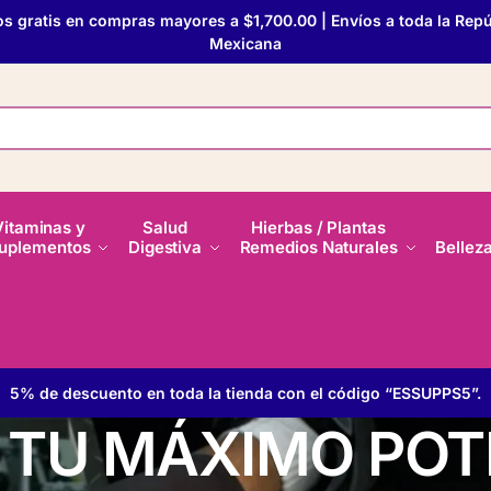
os gratis en compras mayores a $1,700.00 | Envíos a toda la Repú
Mexicana
Vitaminas y
Salud
Hierbas / Plantas
uplementos
Digestiva
Remedios Naturales
Bellez
5% de descuento en toda la tienda con el código “ESSUPPS5”.
 TU MÁXIMO POT