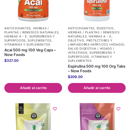
ANTIOXIDANTES
,
HIERBAS /
ANTIOXIDANTES
,
DIGESTIVO
,
PLANTAS / REMEDIOS NATURALES
,
HIERBAS / PLANTAS / REMEDIOS
HIERBAS A - E
,
SUPERGREENS Y
NATURALES
,
HIERBAS A - E
,
SUPERFOODS
,
SUPLEMENTOS
,
OBJETIVO
,
PROTECTORES Y
VITAMINAS Y SUPLEMENTOS
LIMPIADORES HEPÁTICOS (HÍGADO)
,
SALUD DIGESTIVA / HÍGADO /
Acai 500 mg 100 Veg Caps –
INTESTINOS
,
SUPERGREENS Y
Now Foods
SUPERFOODS
,
VITAMINAS Y
$
327.00
SUPLEMENTOS
Espirulina 500 mg 100 Org Tabs
– Now Foods
$
209.00
Añadir al carrito
Añadir al carrito