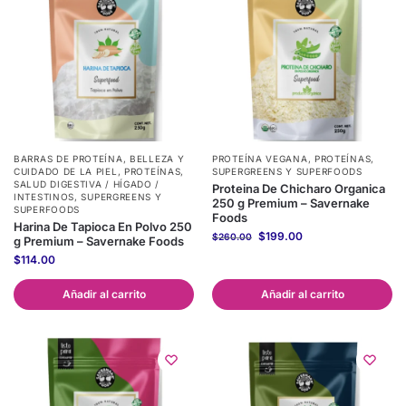
BARRAS DE PROTEÍNA
,
BELLEZA Y
PROTEÍNA VEGANA
,
PROTEÍNAS
,
CUIDADO DE LA PIEL
,
PROTEÍNAS
,
SUPERGREENS Y SUPERFOODS
SALUD DIGESTIVA / HÍGADO /
Proteina De Chicharo Organica
INTESTINOS
,
SUPERGREENS Y
250 g Premium – Savernake
SUPERFOODS
Foods
Harina De Tapioca En Polvo 250
$
199.00
$
260.00
g Premium – Savernake Foods
$
114.00
Añadir al carrito
Añadir al carrito