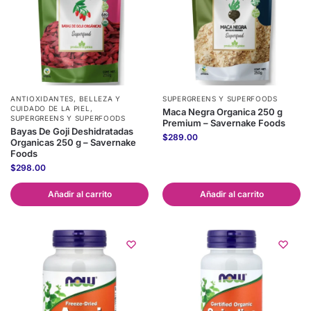
ANTIOXIDANTES
,
BELLEZA Y
SUPERGREENS Y SUPERFOODS
CUIDADO DE LA PIEL
,
Maca Negra Organica 250 g
SUPERGREENS Y SUPERFOODS
Premium – Savernake Foods
Bayas De Goji Deshidratadas
$
289.00
Organicas 250 g – Savernake
Foods
$
298.00
Añadir al carrito
Añadir al carrito