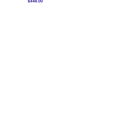
$
448.00