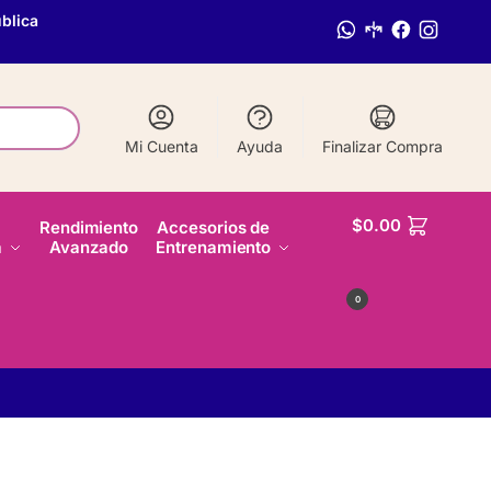
blica
Mi Cuenta
Ayuda
Finalizar Compra
$
0.00
Rendimiento
Accesorios de
a
Avanzado
Entrenamiento
0