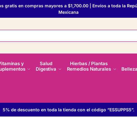
os gratis en compras mayores a $1,700.00 | Envíos a toda la Repú
Mexicana
Vitaminas y
Salud
Hierbas / Plantas
uplementos
Digestiva
Remedios Naturales
Bellez
5% de descuento en toda la tienda con el código “ESSUPPS5”.