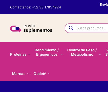
Enví
Contáctanos: +52 33 1785 1924
Rendimiento /
Control de Peso /
Proteínas
Ergogénicos
Metabolismo
S
Marcas
Outlet⚡