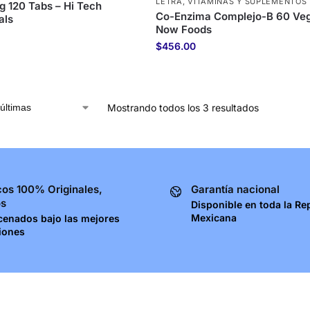
LETRA
,
VITAMINAS Y SUPLEMENTOS
 120 Tabs – Hi Tech
Co-Enzima Complejo-B 60 Veg
als
Now Foods
$
456.00
Mostrando todos los 3 resultados
os 100% Originales,
Garantía nacional
os
Disponible en toda la Re
Mexicana
cenados bajo las mejores
iones