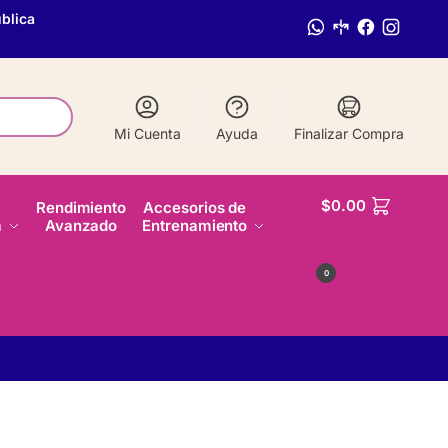
blica
Mi Cuenta
Ayuda
Finalizar Compra
$
0.00
Rendimiento
Accesorios de
a
Avanzado
Entrenamiento
0