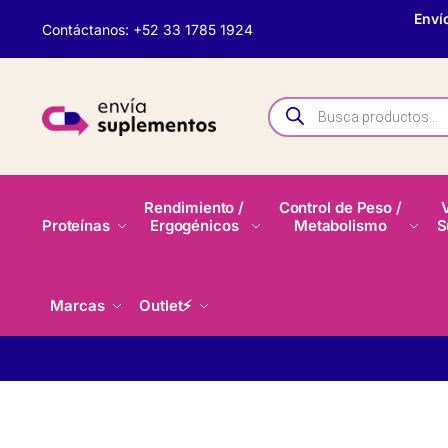
Enví
Contáctanos: +52 33 1785 1924
Rendimiento /
Control de Peso /
Proteínas
Ergogénicos
Metabolismo
S
Marcas
Outlet⚡