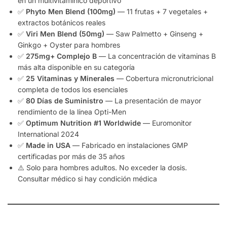
en un multivitamínico deportivo
✅
Phyto Men Blend (100mg)
— 11 frutas + 7 vegetales +
extractos botánicos reales
✅
Viri Men Blend (50mg)
— Saw Palmetto + Ginseng +
Ginkgo + Oyster para hombres
✅
275mg+ Complejo B
— La concentración de vitaminas B
más alta disponible en su categoría
✅
25 Vitaminas y Minerales
— Cobertura micronutricional
completa de todos los esenciales
✅
80 Días de Suministro
— La presentación de mayor
rendimiento de la línea Opti-Men
✅
Optimum Nutrition #1 Worldwide
— Euromonitor
International 2024
✅
Made in USA
— Fabricado en instalaciones GMP
certificadas por más de 35 años
⚠️ Solo para hombres adultos. No exceder la dosis.
Consultar médico si hay condición médica