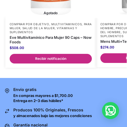
Agotado
COMPRAR POR OBJETIVO
,
MULTIVITAMINICOS
,
PARA
COMPRAR POR O
MUJER
,
SALUD DE LA MUJER
,
VITAMINAS Y
HOMBRE
,
PRECU
SUPLEMENTOS
DEL HOMBRE
,
S
SUPLEMENTOS
Eve Multivitamínico Para Mujer 90 Caps – Now
Mens Multi+Tes
Foods
$
274.00
$
508.00
Recibir notificación
Envío gratis
En compras mayores a $1,700.00
Entrega en 2–3 días hábiles*
Producos 100% Originales, Frescos
y almacenados bajo las mejores condiciones
Garantía nacional