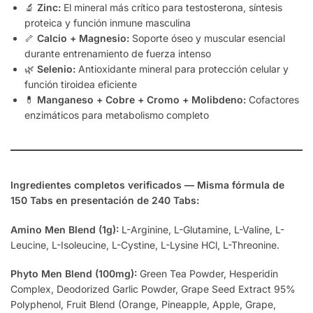
🔬
Zinc:
El mineral más crítico para testosterona, síntesis
proteica y función inmune masculina
🦴
Calcio + Magnesio:
Soporte óseo y muscular esencial
durante entrenamiento de fuerza intenso
🌿
Selenio:
Antioxidante mineral para protección celular y
función tiroidea eficiente
💊
Manganeso + Cobre + Cromo + Molibdeno:
Cofactores
enzimáticos para metabolismo completo
Ingredientes completos verificados — Misma fórmula de
150 Tabs en presentación de 240 Tabs:
Amino Men Blend (1g):
L-Arginine, L-Glutamine, L-Valine, L-
Leucine, L-Isoleucine, L-Cystine, L-Lysine HCl, L-Threonine.
Phyto Men Blend (100mg):
Green Tea Powder, Hesperidin
Complex, Deodorized Garlic Powder, Grape Seed Extract 95%
Polyphenol, Fruit Blend (Orange, Pineapple, Apple, Grape,