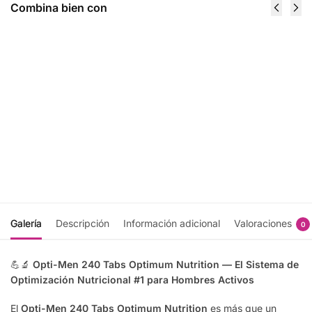
Combina bien con
Amino Energy
Gold
65 Serv -
Standard
Optimum
100% Casein
Nutrition
4 Lbs -
$
718.00
Optimum
Nutrition
Seleccionar
$
1,259.00
opciones
Seleccionar
opciones
Galería
Descripción
Información adicional
Valoraciones
0
💪🔬
Opti-Men 240 Tabs Optimum Nutrition — El Sistema de
Optimización Nutricional #1 para Hombres Activos
El
Opti-Men 240 Tabs Optimum Nutrition
es más que un