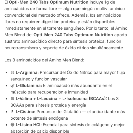
El
Opti-Men 240 Tabs Optimum Nutrition
incluye 1g de
aminoácidos de forma libre — algo que ningún multivitamínico
convencional del mercado ofrece. Además, los aminoácidos
libres no requieren digestión proteica y están disponibles
inmediatamente en el torrente sanguíneo. Por lo tanto, el Amino
Men Blend del
Opti-Men 240 Tabs Optimum Nutrition
aporta
sustrato aminoacídico directo para síntesis proteica, función
neurotransmisora y soporte de óxido nítrico simultáneamente.
Los 8 aminoácidos del Amino Men Blend:
🟡
L-Arginina:
Precursor del Óxido Nítrico para mayor flujo
sanguíneo y función vascular
🌿
L-Glutamina:
El aminoácido más abundante en el
músculo para recuperación e inmunidad
🟢
L-Valina + L-Leucina + L-Isoleucina (BCAAs):
Los 3
BCAAs para síntesis proteica y energía
💊
L-Cistina:
Precursor del Glutatión — el antioxidante más
potente de síntesis endógena
🔵
L-Lisina HCl:
Esencial para síntesis de colágeno y mejor
absorción de calcio disponible