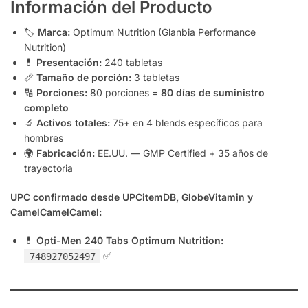
Información del Producto
🏷️
Marca:
Optimum Nutrition (Glanbia Performance
Nutrition)
💊
Presentación:
240 tabletas
📏
Tamaño de porción:
3 tabletas
🔢
Porciones:
80 porciones =
80 días de suministro
completo
🔬
Activos totales:
75+ en 4 blends específicos para
hombres
🌍
Fabricación:
EE.UU. — GMP Certified + 35 años de
trayectoria
UPC confirmado desde UPCitemDB, GlobeVitamin y
CamelCamelCamel:
💊
Opti-Men 240 Tabs Optimum Nutrition:
✅
748927052497