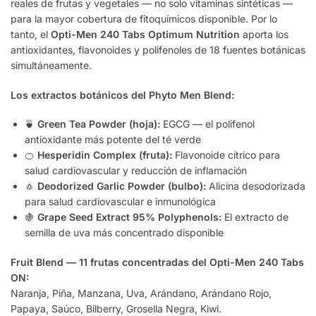
reales de frutas y vegetales — no solo vitaminas sintéticas —
para la mayor cobertura de fitoquímicos disponible. Por lo
tanto, el
Opti-Men 240 Tabs Optimum Nutrition
aporta los
antioxidantes, flavonoides y polifenoles de 18 fuentes botánicas
simultáneamente.
Los extractos botánicos del Phyto Men Blend:
🍵
Green Tea Powder (hoja):
EGCG — el polifenol
antioxidante más potente del té verde
🍊
Hesperidin Complex (fruta):
Flavonoide cítrico para
salud cardiovascular y reducción de inflamación
🧄
Deodorized Garlic Powder (bulbo):
Alicina desodorizada
para salud cardiovascular e inmunológica
🍇
Grape Seed Extract 95% Polyphenols:
El extracto de
semilla de uva más concentrado disponible
Fruit Blend — 11 frutas concentradas del Opti-Men 240 Tabs
ON:
Naranja, Piña, Manzana, Uva, Arándano, Arándano Rojo,
Papaya, Saúco, Bilberry, Grosella Negra, Kiwi.