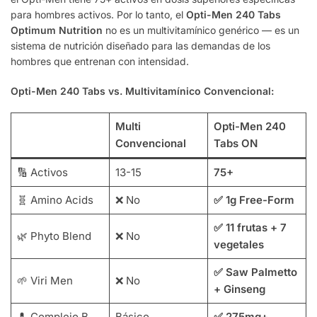
para hombres activos. Por lo tanto, el
Opti-Men 240 Tabs
Optimum Nutrition
no es un multivitamínico genérico — es un
sistema de nutrición diseñado para las demandas de los
hombres que entrenan con intensidad.
Opti-Men 240 Tabs vs. Multivitamínico Convencional:
Multi
Opti-Men 240
Convencional
Tabs ON
🔢 Activos
13-15
75+
🧬 Amino Acids
❌ No
✅ 1g Free-Form
✅ 11 frutas + 7
🌿 Phyto Blend
❌ No
vegetales
✅ Saw Palmetto
🌱 Viri Men
❌ No
+ Ginseng
💊 Complejo B
Básico
✅ 275mg+