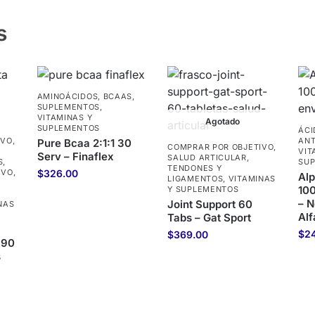
s
AMINOÁCIDOS
,
BCAAS
,
SUPLEMENTOS
,
VITAMINAS Y
Agotado
SUPLEMENTOS
ÁCI
IVO
,
ANT
Pure Bcaa 2:1:1 30
COMPRAR POR OBJETIVO
,
VIT
Serv – Finaflex
SALUD ARTICULAR,
S
,
SU
TENDONES Y
IVO
,
$
326.00
Alp
LIGAMENTOS
,
VITAMINAS
10
Y SUPLEMENTOS
– 
Joint Support 60
NAS
Alf
Tabs – Gat Sport
$
2
$
369.00
 90
s