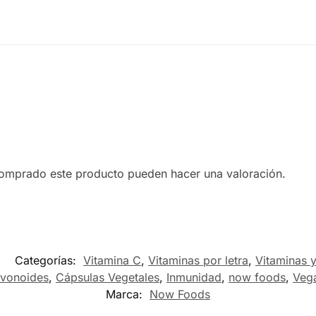
comprado este producto pueden hacer una valoración.
Categorías:
Vitamina C
,
Vitaminas por letra
,
Vitaminas 
avonoides
,
Cápsulas Vegetales
,
Inmunidad
,
now foods
,
Veg
Marca:
Now Foods