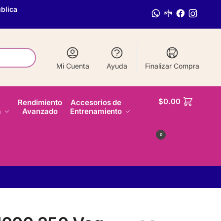
blica
Mi Cuenta
Ayuda
Finalizar Compra
$
0.00
Rendimiento
Accesorios de
a
Avanzado
Entrenamiento
0