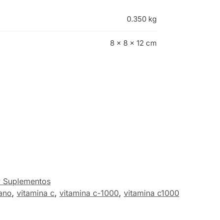
0.350 kg
8 × 8 × 12 cm
y Suplementos
ano
,
vitamina c
,
vitamina c-1000
,
vitamina c1000