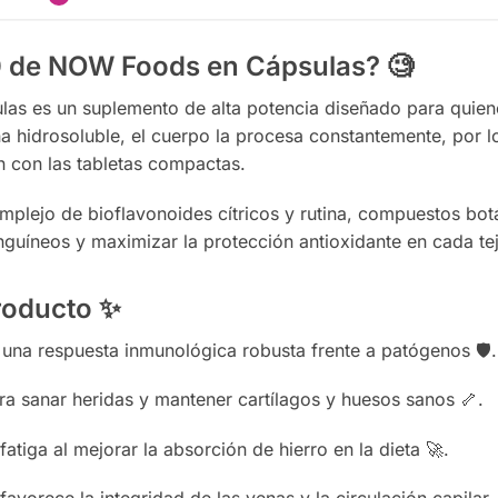
0 de NOW Foods en Cápsulas?
🧐
las es un suplemento de alta potencia diseñado para quien
na hidrosoluble, el cuerpo la procesa constantemente, por lo
n con las tabletas compactas.
omplejo de bioflavonoides cítricos y rutina, compuestos bot
anguíneos y maximizar la protección antioxidante en cada te
producto
✨
na respuesta inmunológica robusta frente a patógenos 🛡️.
a sanar heridas y mantener cartílagos y huesos sanos 🦴.
atiga al mejorar la absorción de hierro en la dieta 🚀.
favorece la integridad de las venas y la circulación capilar 