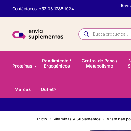
Enví
Contáctanos: +52 33 1785 1924
Rendimiento /
Control de Peso /
Proteínas
Ergogénicos
Metabolismo
S
Marcas
Outlet⚡
Inicio
Vitaminas y Suplementos
Vitaminas por
/
/