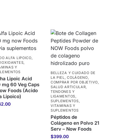
DO ALFA LIPOICO
,
IOXIDANTES
,
AMINAS Y
PLEMENTOS
BELLEZA Y CUIDADO DE
LA PIEL
,
COLÁGENO
,
ha Lipoic Acid
COMPRAR POR OBJETIVO
,
0 mg 60 Veg Caps
SALUD ARTICULAR,
Now Foods (Acido
TENDONES Y
a Lipoico)
LIGAMENTOS
,
SUPLEMENTOS
,
42.00
VITAMINAS Y
SUPLEMENTOS
Péptidos de
Colágeno en Polvo 21
Serv – Now Foods
$
399.00