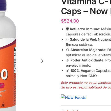
Vitamina C-
Caps – Now
$
524.00
🛡️
Refuerzo Inmune:
Máxima
cápsulas de fácil absorción.
✨
Salud de la Piel:
Nutrient
firmeza cutánea.
🍋
Absorción Mejorada:
Fó
optimizar el uso de la vitam
🔬
Poder Antioxidante:
Prot
envejecimiento.
🌱
100% Vegano:
Cápsulas 
animal y Non-GMO.
Este producto no es un medica
Su uso es responsabilidad de q