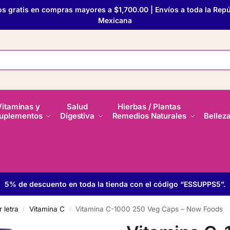
os gratis en compras mayores a $1,700.00 | Envíos a toda la Repú
Mexicana
Vitaminas y
Salud
Hierbas / Plantas
uplementos
Digestiva
Remedios Naturales
Bellez
5% de descuento en toda la tienda con el código “ESSUPPS5”.
 letra
Vitamina C
Vitamina C-1000 250 Veg Caps – Now Foods
/
/