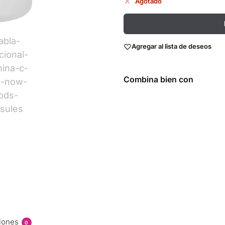
Agotado
Agregar al lista de deseos
Combina bien con
Hierro 27
mg 100
Tabs -
Now
Foods
$
270.00
Añadir
al
carrito
iones
0