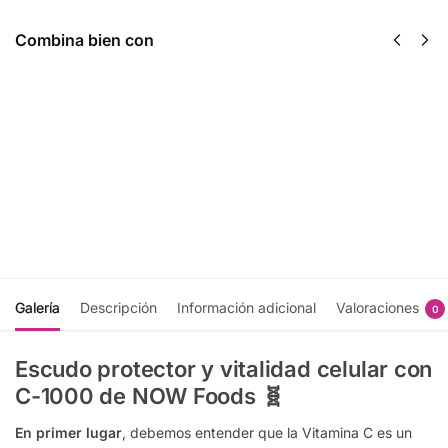
Combina bien con
Glicinato De
Mega D-3 &
Zinc 120
K-2 5000 iu
Caps - Now
180 mcg 60
Foods
Veg Caps -
$
321.00
Now Foods
$
476.00
Recibir
notificación
Recibir
notificación
Galería
Descripción
Información adicional
Valoraciones
0
Escudo protector y vitalidad celular con
C-1000 de NOW Foods 🧬
En primer lugar
, debemos entender que la Vitamina C es un