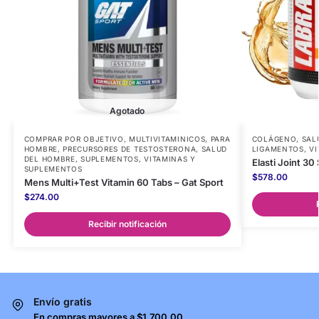
Agotado
COMPRAR POR OBJETIVO
,
MULTIVITAMINICOS
,
PARA
COLÁGENO
,
SAL
HOMBRE
,
PRECURSORES DE TESTOSTERONA
,
SALUD
LIGAMENTOS
,
VI
DEL HOMBRE
,
SUPLEMENTOS
,
VITAMINAS Y
Elasti Joint 30
SUPLEMENTOS
$
578.00
Mens Multi+Test Vitamin 60 Tabs – Gat Sport
$
274.00
Recibir notificación
Envío gratis
En compras mayores a $1,700.00