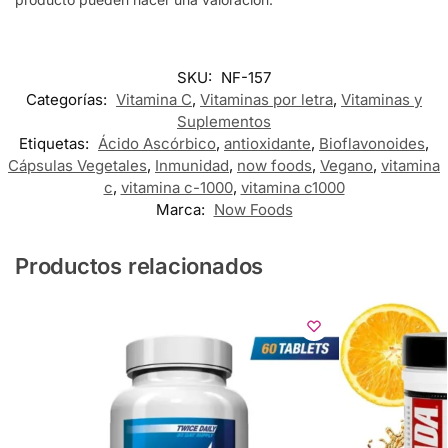
SKU:
NF-157
Categorías:
Vitamina C
,
Vitaminas por letra
,
Vitaminas y
Suplementos
Etiquetas:
Ácido Ascórbico
,
antioxidante
,
Bioflavonoides
,
Cápsulas Vegetales
,
Inmunidad
,
now foods
,
Vegano
,
vitamina
c
,
vitamina c-1000
,
vitamina c1000
Marca:
Now Foods
Productos relacionados