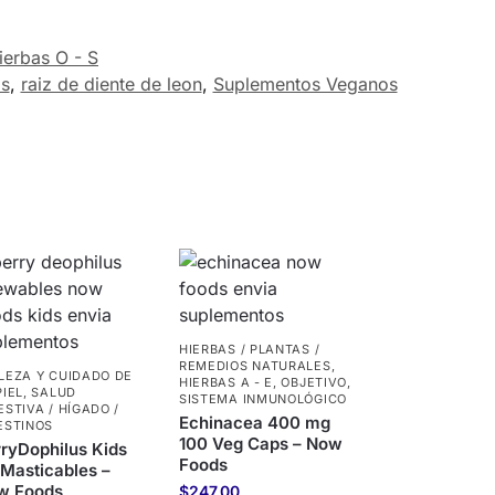
ierbas O - S
s
,
raiz de diente de leon
,
Suplementos Veganos
HIERBAS / PLANTAS /
REMEDIOS NATURALES
,
LEZA Y CUIDADO DE
HIERBAS A - E
,
OBJETIVO
,
PIEL
,
SALUD
SISTEMA INMUNOLÓGICO
ESTIVA / HÍGADO /
Echinacea 400 mg
ESTINOS
100 Veg Caps – Now
ryDophilus Kids
Foods
Masticables –
w Foods
$
247.00