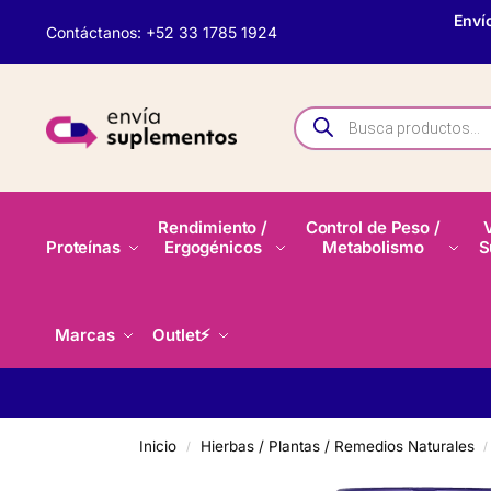
Enví
Contáctanos: +52 33 1785 1924
Rendimiento /
Control de Peso /
Proteínas
Ergogénicos
Metabolismo
S
Marcas
Outlet⚡
Inicio
Hierbas / Plantas / Remedios Naturales
/
/