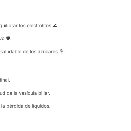
ilibrar los electrolitos 🌊.
o 🛡️.
saludable de los azúcares 🍭.
inal.
 de la vesícula biliar.
la pérdida de líquidos.