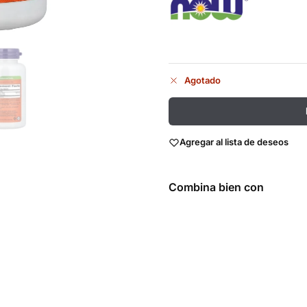
Agotado
Agregar al lista de deseos
Combina bien con
Alpha
Lipoic
Acid 100
mg 60
Veg Caps
- Now
Foods