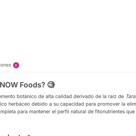
(Acido
Alfa
Lipoico)
$
242.00
Añadir
al
carrito
iones
0
e NOW Foods?
🧐
mento botánico de alta calidad derivado de la raíz de
Tara
nico herbáceo debido a su capacidad para promover la elimi
mpleta para mantener el perfil natural de fitonutrientes qu