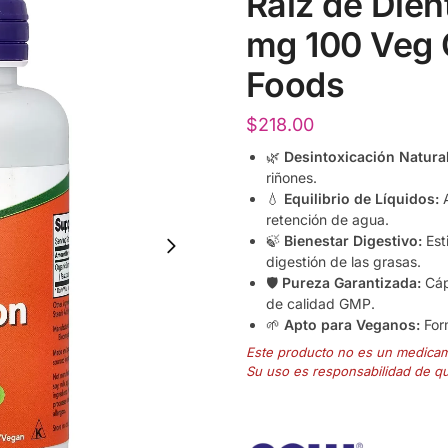
Raíz de Die
mg 100 Veg 
Foods
$
218.00
🌿
Desintoxicación Natural
riñones.
💧
Equilibrio de Líquidos:
A
retención de agua.
🍃
Bienestar Digestivo:
Est
digestión de las grasas.
🛡️
Pureza Garantizada:
Cáp
de calidad GMP.
🌱
Apto para Veganos:
Form
Este producto no es un medica
Su uso es responsabilidad de q