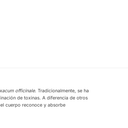
Añadir
Añadir
al
al
carrito
carrito
xacum officinale
. Tradicionalmente, se ha
nación de toxinas. A diferencia de otros
e el cuerpo reconoce y absorbe