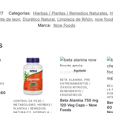
27
Categorías:
Hierbas / Plantas / Remedios Naturales
,
H
nte de leon
,
Diurético Natural
,
Limpieza de Riñón
,
now food
Marca:
Now Foods
s
Agotado
BETA ALANINA
,
PRE
NAS
ENTRENAMIENTOS /
BEL
ÓXIDOS NÍTRICOS
,
LA 
RENDIMIENTO /
360
DIG
ERGOGÉNICOS
INT
Beta Alanina 750 mg
CONTROL DE PESO /
Ber
120 Veg Caps – Now
METABOLISMO
,
HIERBAS /
60 
PLANTAS / REMEDIOS
Foods
No
NATURALES
,
HIERBAS A -