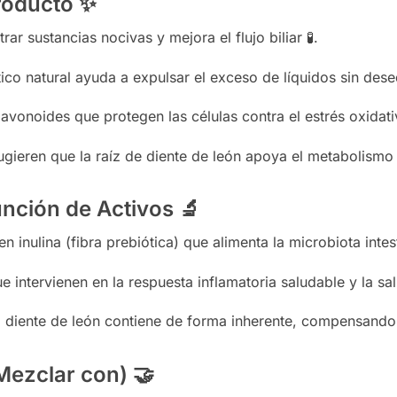
producto
✨
rar sustancias nocivas y mejora el flujo biliar 🧪.
ico natural ayuda a expulsar el exceso de líquidos sin desequ
avonoides que protegen las células contra el estrés oxidativ
gieren que la raíz de diente de león apoya el metabolismo 
nción de Activos
🔬
n inulina (fibra prebiótica) que alimenta la microbiota intest
ntervienen en la respuesta inflamatoria saludable y la salud
l diente de león contiene de forma inherente, compensando 
Mezclar con)
🤝