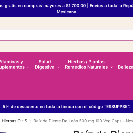
os gratis en compras mayores a $1,700.00 | Envíos a toda la Repú
Mexicana
Vitaminas y
Salud
Hierbas / Plantas
uplementos
Digestiva
Remedios Naturales
Bellez
5% de descuento en toda la tienda con el código “ESSUPPS5”.
Hierbas O - S
Raíz de Diente De León 500 mg 100 Veg Caps – No
/