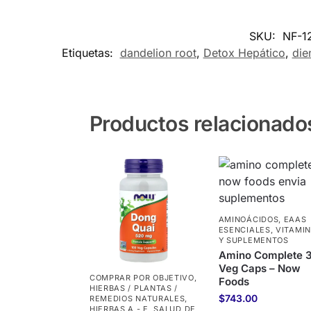
SKU:
NF-1
Etiquetas:
dandelion root
,
Detox Hepático
,
die
Productos relacionado
AMINOÁCIDOS
,
EAAS
ESENCIALES
,
VITAMI
Y SUPLEMENTOS
Amino Complete 
Veg Caps – Now
COMPRAR POR OBJETIVO
,
Foods
HIERBAS / PLANTAS /
$
743.00
REMEDIOS NATURALES
,
HIERBAS A - E
,
SALUD DE