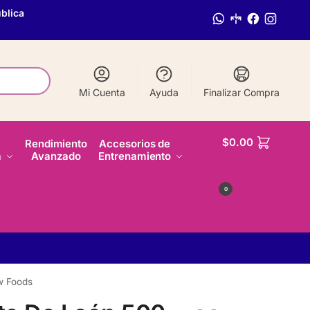
blica
Mi Cuenta
Ayuda
Finalizar Compra
$
0.00
Rendimiento
Accesorios de
a
Avanzado
Entrenamiento
0
w Foods