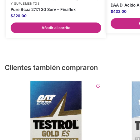
Y SUPLEMENTOS
DAA D-Acido As
Pure Bcaa 2:1:1 30 Serv – Finaflex
$
432.00
$
326.00
Añadir al carrito
Clientes también compraron