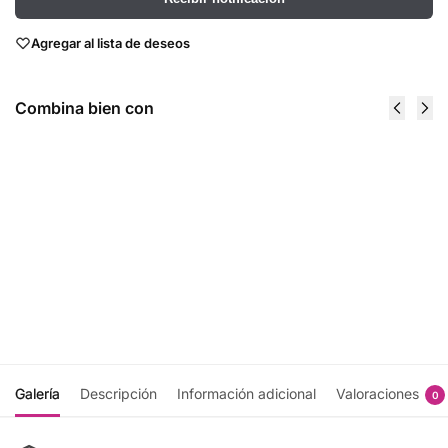
Agregar al lista de deseos
Combina bien con
Anadrox
Dark Matter
Pump &
3.4 Lbs -
Burn 224
MHP
$
688.00
Caps -
MHP
Recibir
$
689.00
notificación
Añadir
al
carrito
Galería
Descripción
Información adicional
Valoraciones
0