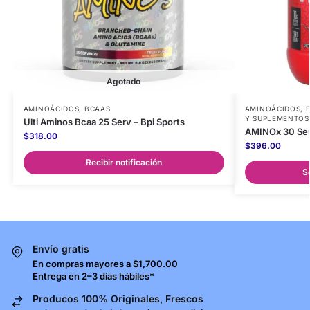
Agotado
AMINOÁCIDOS
,
BCAAS
AMINOÁCIDOS
,
Y SUPLEMENTOS
Ulti Aminos Bcaa 25 Serv – Bpi Sports
AMINOx 30 Ser
$
318.00
$
396.00
Recibir notificación
S
Envío gratis
En compras mayores a $1,700.00
Entrega en 2–3 días hábiles*
Producos 100% Originales, Frescos