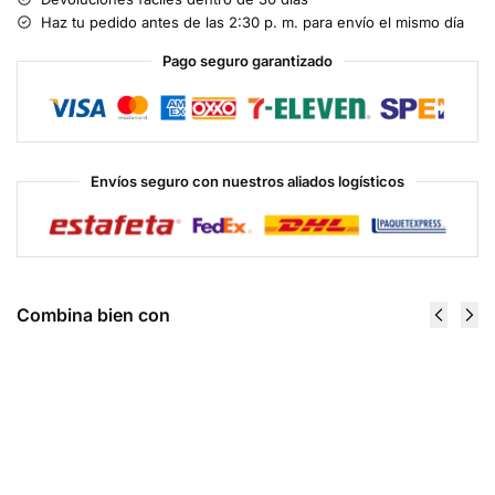
Haz tu pedido antes de las 2:30 p. m. para envío el mismo día
Pago seguro garantizado
Envíos seguro con nuestros aliados logísticos
Combina bien con
100% Gold
Amino
Standard
Energy +
Plant Protein
Hydration 30
1.7 Lbs -
Serv -
Optimum
Optimum
Nutrition
Nutrition