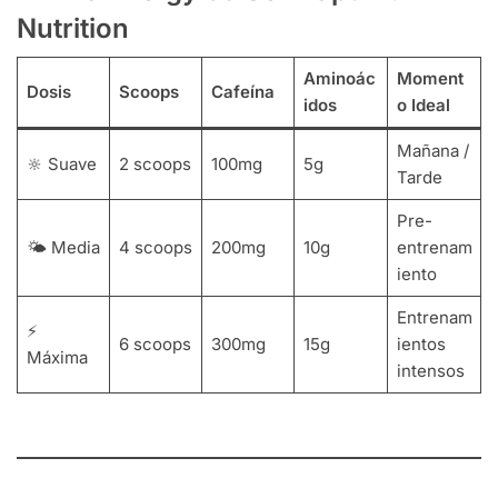
Nutrition
Aminoác
Moment
Dosis
Scoops
Cafeína
idos
o Ideal
Mañana /
🔆 Suave
2 scoops
100mg
5g
Tarde
Pre-
🌤️ Media
4 scoops
200mg
10g
entrenam
iento
Entrenam
⚡
6 scoops
300mg
15g
ientos
Máxima
intensos