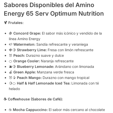
Sabores Disponibles del Amino
Energy 65 Serv Optimum Nutrition
🍹 Frutales:
🍇
Concord Grape:
El sabor más icónico y vendido de la
línea Amino Energy
🍉
Watermelon:
Sandía refrescante y veraniega
🍓🍋
Strawberry Lime:
Fresa con limón refrescante
🍑
Peach:
Durazno suave y dulce
🍊
Orange Cooler:
Naranja refrescante
🫐🍋
Blueberry Lemonade:
Arándano con limonada
🍎
Green Apple:
Manzana verde fresca
🍑🥭
Peach Mango:
Durazno con mango tropical
🍋🍊
Half & Half Lemonade Iced Tea:
Limonada con té
helado
☕ Coffeehouse (Sabores de Café):
☕
Mocha Cappuccino:
El sabor más cercano al chocolate