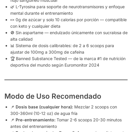
flujo sanguíneo muscular
🌿 L-Tyrosina para soporte de neurotransmisores y enfoque
mental durante el entrenamiento
🍬 0g de azúcar y solo 10 calorías por porción — compatible
con keto y cualquier dieta
🚫 Sin aspartame — endulzado únicamente con sucralosa de
alta calidad
📊 Sistema de dosis calibrables: de 2 a 6 scoops para
ajustar de 100mg a 300mg de cafeína
🏆 Banned Substance Tested — de la marca #1 de nutrición
deportiva del mundo según Euromonitor 2024
Modo de Uso Recomendado
📌
Dosis base (cualquier hora):
Mezclar 2 scoops con
300-360ml (10-12 oz) de agua fría
📌
Pre-entrenamiento:
Tomar 2-6 scoops 20-30 minutos
antes del entrenamiento