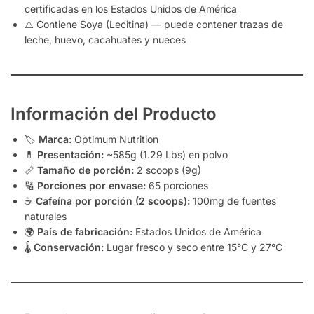
certificadas en los Estados Unidos de América
⚠️ Contiene Soya (Lecitina) — puede contener trazas de
leche, huevo, cacahuates y nueces
Información del Producto
🏷️
Marca:
Optimum Nutrition
💊
Presentación:
~585g (1.29 Lbs) en polvo
📏
Tamaño de porción:
2 scoops (9g)
🔢
Porciones por envase:
65 porciones
☕
Cafeína por porción (2 scoops):
100mg de fuentes
naturales
🌍
País de fabricación:
Estados Unidos de América
🌡️
Conservación:
Lugar fresco y seco entre 15°C y 27°C