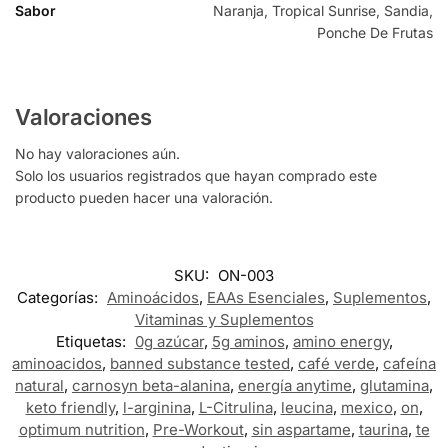
Sabor
Naranja, Tropical Sunrise, Sandia,
Ponche De Frutas
Valoraciones
No hay valoraciones aún.
Solo los usuarios registrados que hayan comprado este
producto pueden hacer una valoración.
SKU:
ON-003
Categorías:
Aminoácidos
,
EAAs Esenciales
,
Suplementos
,
Vitaminas y Suplementos
Etiquetas:
0g azúcar
,
5g aminos
,
amino energy
,
aminoacidos
,
banned substance tested
,
café verde
,
cafeína
natural
,
carnosyn beta-alanina
,
energía anytime
,
glutamina
,
keto friendly
,
l-arginina
,
L-Citrulina
,
leucina
,
mexico
,
on
,
optimum nutrition
,
Pre-Workout
,
sin aspartame
,
taurina
,
te