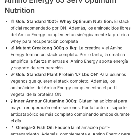
Amino Energy 65 Serv Optimum
Nutrition
🥛
Gold Standard 100% Whey Optimum Nutrition:
El stack
oficial recomendado por ON. Además, los aminoácidos libres
del Amino Energy complementan sinérgicamente la proteína
whey para recuperación completa
🔬
Mutant Creakong 300g o 1kg:
La creatina y el Amino
Energy forman un stack completo. Por lo tanto, la creatina
amplifica la fuerza mientras el Amino Energy aporta energía
y soporte de recuperación
🌿
Gold Standard Plant Protein 1.7 Lbs ON:
Para usuarios
veganos que quieren el stack completo. Además, los
aminoácidos del Amino Energy complementan el perfil
vegetal de la proteína ON
🧪
Inner Armour Glutamine 300g:
Glutamina adicional para
mayor recuperación entre sesiones. Por lo tanto, el soporte
anticatabólico es más completo combinando ambos durante
el día
💊
Omega-3 Fish Oil:
Reduce la inflamación post-
entrenamiento. Además, complementa el Amino Energy para