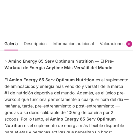
$
625.00
$
449.00
Recibir
Recibir
notificación
notificación
Galería
Descripción
Información adicional
Valoraciones
0
⚡
Amino Energy 65 Serv Optimum Nutrition — El Pre-
Workout de Energía Anytime Más Versátil del Mundo
El
Amino Energy 65 Serv Optimum Nutrition
es el suplemento
de aminoácidos y energía más vendido y versátil de la marca
#1 de nutrición deportiva del mundo. Además, es el único pre-
workout que funciona perfectamente a cualquier hora del día —
mañana, tarde, pre-entrenamiento o post-entrenamiento —
gracias a su dosis calibrable de 100mg de cafeína por 2
scoops. Por lo tanto, el
Amino Energy 65 Serv Optimum
Nutrition
es el suplemento de energía más flexible disponible
para atletas y personas activas que necesitan un boost