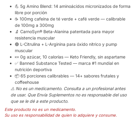
💪 5g Amino Blend: 14 aminoácidos micronizados de forma
libre por porción
☕ 100mg cafeína de té verde + café verde — calibrable
de 100mg a 300mg
🔬 CarnoSyn® Beta-Alanina patentada para mayor
resistencia muscular
🟢 L-Citrulina + L-Arginina para óxido nítrico y pump
muscular
🍬 0g azúcar, 10 calorías — Keto Friendly, sin aspartame
✅ Banned Substance Tested — marca #1 mundial en
nutrición deportiva
📦 65 porciones calibrables — 14+ sabores frutales y
coffeehouse
⚠️ No es un medicamento. Consulta a un profesional antes
de usar. Que Envía Suplementos no es responsable del uso
que se le dé a este producto.
Este producto no es un medicamento.
Su uso es responsabilidad de quien lo adquiere y consume.