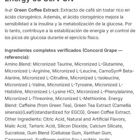
☕🌿
Green Coffee Extract:
Extracto de café sin tostar rico en
ácido clorogénico. Además, el ácido clorogénico mejora la
sensibilidad a la insulina y la metabolización de la glucosa. Por
lo tanto, contribuye a la estabilización de energía y el control de
los picos de glucosa durante el ejercicio físico.
Ingredientes completos verificados (Concord Grape —
referencia):
Amino Blend: Micronized Taurine, Micronized L-Glutamine,
Micronized L-Arginine, Micronized L-Leucine, CarnoSyn® Beta-
Alanine, Micronized L-Citrulline, Micronized L-Isoleucine,
Micronized L-Valine, Micronized L-Tyrosine, Micronized L-
Histidine, Micronized L-Lysine HCl, Micronized L-Phenylalanine,
Micronized L-Threonine, Micronized L-Methionine. Energy
Blend: Caffeine (from Green Tea), Green Tea Extract (Camellia
sinensis)(Leaf)(standardized for EGCG), Green Coffee Extract.
Other Ingredients: Citric Acid, Natural and Artificial Flavors,
Malic Acid, Tartaric Acid, Silicon Dioxide, Calcium Silicate,
Sucralose, Gum Blend (Cellulose Gum, Xanthan Gum,
Carrageenan), Sunflower and/or Soy Lecithin, Inulin.