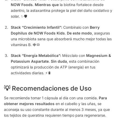
NOW Foods
.
Mientras que
la biotina fortalece desde
adentro, la astaxantina protege la piel del daño oxidativo y
solar. ✨🛡️
Stack “Crecimiento Infantil”:
Combínalo con
Berry
Dophilus de NOW Foods Kids
.
De este modo
, aseguras
una microbiota sana que absorberá mucho mejor todas las
vitaminas B. 🍓🦠
Stack “Energía Metabólica”:
Mézclalo con
Magnesium &
Potassium Aspartate
.
Sin duda
, esta combinación
optimizará la producción de ATP (energía) en tus
actividades diarias. ⚡🔋
💡 Recomendaciones de Uso
Se recomienda tomar 1 cápsula al día con una comida.
Para
obtener mejores resultados
en el cabello y las uñas, se
aconseja su uso constante durante al menos 3 meses, ya que
los tejidos de queratina requieren tiempo para regenerarse.