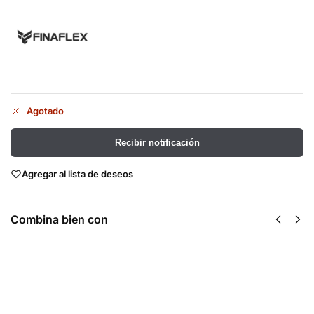
Agotado
Recibir notificación
Agregar al lista de deseos
Combina bien con
EAA Hardcore
Mass Gainer
30 Serv -
15 Lbs -
Finaflex
Finaflex
$
398.00
$
1,561.00
Recibir
Añadir al