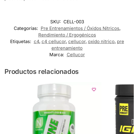
SKU:
CELL-003
Categorías:
Pre Entrenamientos / Óxidos Nítricos
,
Rendimiento / Ergogénicos
Etiquetas:
c4
,
c4 cellucor
,
cellucor
,
oxido nitrico
,
pre
entrenamiento
Marca:
Cellucor
Productos relacionados