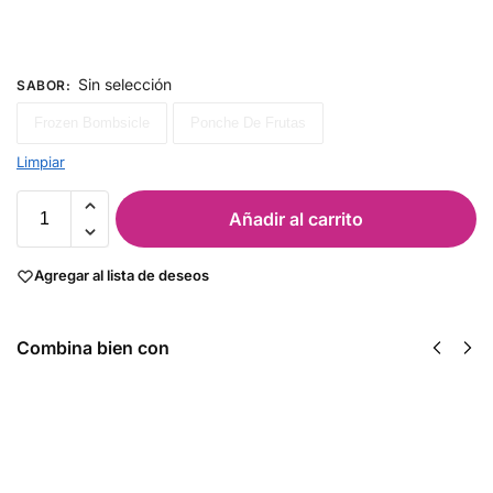
Sin selección
SABOR
:
Frozen Bombsicle
Ponche De Frutas
Limpiar
Añadir al carrito
Agregar al lista de deseos
Combina bien con
C4 Energy +
C4 Whey
Aminos 30
Protein
Serv -
Hershey's 4
Cellucor
Lbs - Cellucor
$
388.00
$
1,171.00