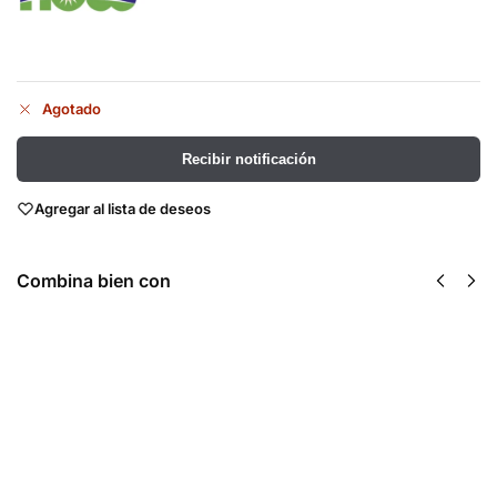
Agotado
Recibir notificación
Agregar al lista de deseos
Combina bien con
100% Whey
Arginina y
Protein 4 Lbs
Ornitina 500
- Universal
mg / 250 mg
Nutrition
100 Veg Caps
$
1,178.00
- Now Foods
$
340.00
Seleccionar
opciones
Recibir
notificación