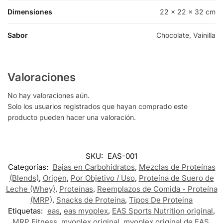
Dimensiones
22 × 22 × 32 cm
Sabor
Chocolate, Vainilla
Valoraciones
No hay valoraciones aún.
Solo los usuarios registrados que hayan comprado este
producto pueden hacer una valoración.
SKU:
EAS-001
Categorías:
Bajas en Carbohidratos
,
Mezclas de Proteínas
(Blends)
,
Origen
,
Por Objetivo / Uso
,
Proteína de Suero de
Leche (Whey)
,
Proteínas
,
Reemplazos de Comida - Proteína
(MRP)
,
Snacks de Proteína
,
Tipos De Proteina
Etiquetas:
eas
,
eas myoplex
,
EAS Sports Nutrition original
,
MRP Fitness
,
myoplex original
,
myoplex original de EAS
,