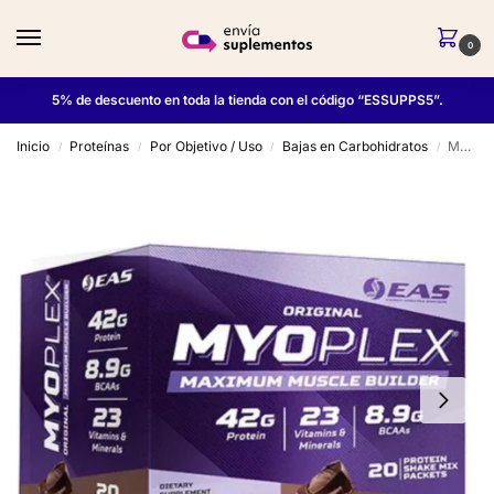
0
5% de descuento en toda la tienda con el código “ESSUPPS5”.
Inicio
Proteínas
Por Objetivo / Uso
Bajas en Carbohidratos
Myoplex Original 20 Pack – EAS
/
/
/
/