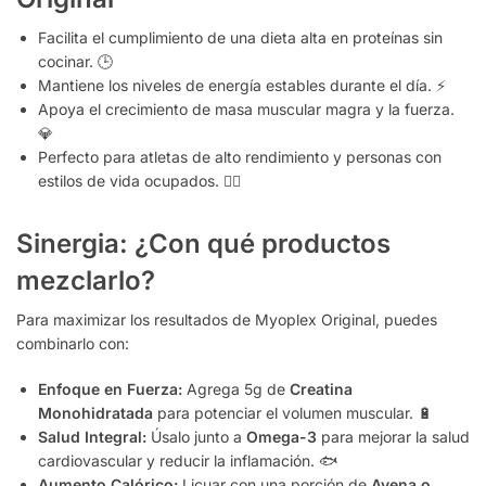
Facilita el cumplimiento de una dieta alta en proteínas sin
cocinar. 🕒
Mantiene los niveles de energía estables durante el día. ⚡
Apoya el crecimiento de masa muscular magra y la fuerza.
💎
Perfecto para atletas de alto rendimiento y personas con
estilos de vida ocupados. 🏃‍♂️
Sinergia: ¿Con qué productos
mezclarlo?
Para maximizar los resultados de Myoplex Original, puedes
combinarlo con:
Enfoque en Fuerza:
Agrega 5g de
Creatina
Monohidratada
para potenciar el volumen muscular. 🔋
Salud Integral:
Úsalo junto a
Omega-3
para mejorar la salud
cardiovascular y reducir la inflamación. 🐟
Aumento Calórico:
Licuar con una porción de
Avena o