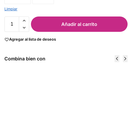
Limpiar
Añadir al carrito
Agregar al lista de deseos
Combina bien con
Amino Energy
Black
65 Serv -
Spider 25
Optimum
100 Caps
Nutrition
- Cloma
$
718.00
Pharma
$
348.00
Seleccionar
opciones
Añadir
al
carrito