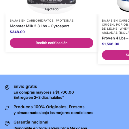
Agotado
BAJAS EN CARBOHIDRATOS
,
PROTEÍNAS
BAJAS EN CARB
ORIGEN
,
POR OB
Monster Milk 2.3 Lbs – Cytosport
DE LECHE (WHEY
$
348.00
AISLADAS (ISOL
Proven 4 Lbs – 
Recibir notificación
$
1,566.00
S
Envío gratis
En compras mayores a $1,700.00
Entrega en 2–3 días hábiles*
Producos 100% Originales, Frescos
y almacenados bajo las mejores condiciones
Garantía nacional
Disponible en toda la República Mexicana