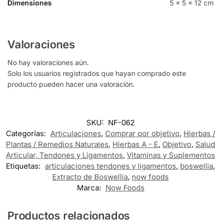
Dimensiones
5 × 5 × 12 cm
Valoraciones
No hay valoraciones aún.
Solo los usuarios registrados que hayan comprado este
producto pueden hacer una valoración.
SKU:
NF-062
Categorías:
Articulaciones
,
Comprar por objetivo
,
Hierbas /
Plantas / Remedios Naturales
,
Hierbas A - E
,
Objetivo
,
Salud
Articular, Tendones y Ligamentos
,
Vitaminas y Suplementos
Etiquetas:
articulaciones tendones y ligamentos
,
boswellia
,
Extracto de Boswellia
,
now foods
Marca:
Now Foods
Productos relacionados