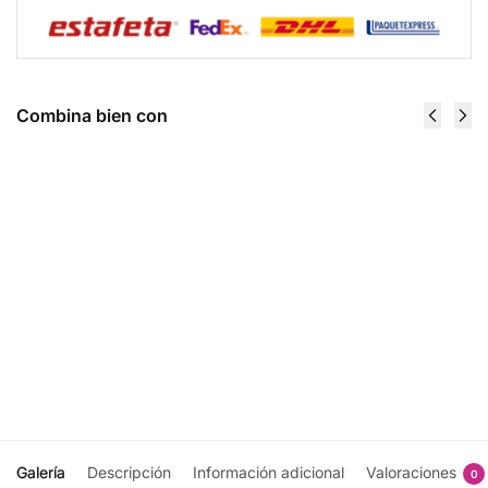
Combina bien con
Aceite de
Animal
semilla
Flex 44
de lino
Pack -
Organico
Universal
355 ml -
Nutrition
$
779.00
Now
Foods
Añadir
$
330.00
al
carrito
Añadir
al
carrito
Galería
Descripción
Información adicional
Valoraciones
0