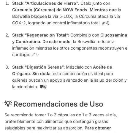
Stack “Articulaciones de Hierro”:
Úsalo junto con
Curcumin (Cúrcuma) de NOW Foods
.
Mientras que
la
Boswellia bloquea la vía 5-LOX, la Cúrcuma ataca la vía
COX-2, logrando un control inflamatorio total. 🌿💪
Stack “Regeneración Total”:
Combínalo con
Glucosamina
y Condroitina
.
De este modo
, la Boswellia reduce la
inflamación mientras los otros componentes reconstruyen el
cartílago. 🦴✨
Stack “Digestión Serena”:
Mézclalo con
Aceite de
Orégano
.
Sin duda
, esta combinación es ideal para
quienes buscan un apoyo avanzado en la salud del colon y
la microbiota. 🛡️🍃
💡 Recomendaciones de Uso
Se recomienda tomar 1 o 2 cápsulas de 1 a 3 veces al día,
preferiblemente con alimentos que contengan grasas
saludables para maximizar su absorción.
Para obtener