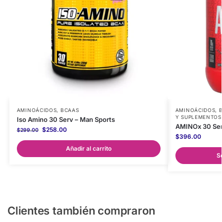
AMINOÁCIDOS
,
BCAAS
AMINOÁCIDOS
,
Y SUPLEMENTOS
Iso Amino 30 Serv – Man Sports
AMINOx 30 Ser
$
258.00
$
299.00
$
396.00
Añadir al carrito
S
Clientes también compraron