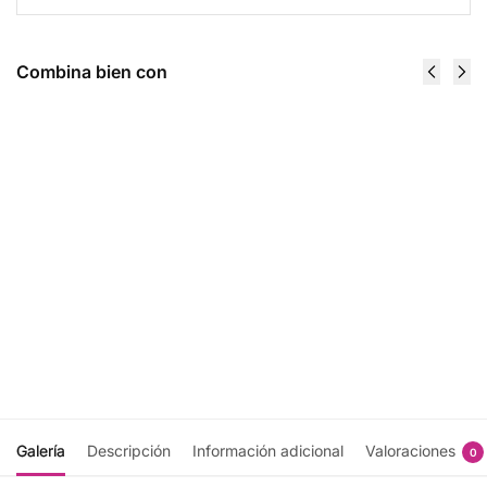
Combina bien con
Anabolik
Best
Peak 12
Aminos
Lbs -
25 Serv -
Inner
Bpi
Armour
Sports
$
328.00
- Galleta
$
825.00
Añadir
al
Add
carrito
to
cart
Galería
Descripción
Información adicional
Valoraciones
0