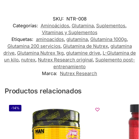
SKU:
NTR-008
Categorías:
Aminoácidos
,
Glutamina
,
Suplementos
,
Vitaminas y Suplementos
Etiquetas:
aminoacidos
,
glutamina
,
Glutamina 1000g
,
Glutamina 200 servicios
,
Glutamina de Nutrex
,
glutamina
drive
,
Glutamina Nutrex 1kg
,
glutamine drive
,
L-Glutamina de
un kilo
,
nutrex
,
Nutrex Research original
,
Suplemento post-
entrenamiento
Marca:
Nutrex Research
Productos relacionados
-14%