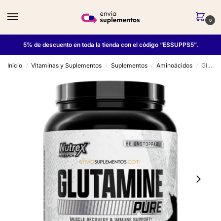
0
5% de descuento en toda la tienda con el código “ESSUPPS5”.
Inicio
Vitaminas y Suplementos
Suplementos
Aminoácidos
Glutamina Pure 1 kg – Nutrex
/
/
/
/