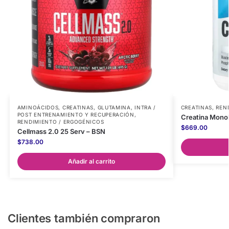
AMINOÁCIDOS
,
CREATINAS
,
GLUTAMINA
,
INTRA /
CREATINAS
,
REN
POST ENTRENAMIENTO Y RECUPERACIÓN
,
Creatina Monoh
RENDIMIENTO / ERGOGÉNICOS
$
669.00
Cellmass 2.0 25 Serv – BSN
$
738.00
Añadir al carrito
Clientes también compraron