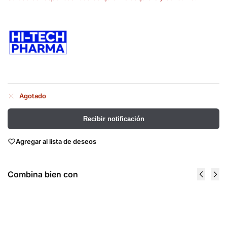
Agotado
Recibir notificación
Agregar al lista de deseos
Combina bien con
Carnivor 4
Creatina
Lbs -
Monohidratad
MuscleMeds
400 grs - Hi
$
1,120.00
Tech