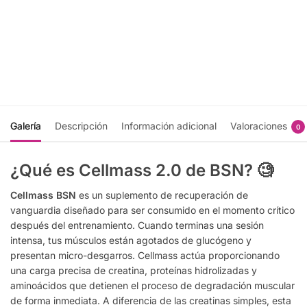
$
732.00
- BSN
$
1,193.00
Seleccionar
opciones
Añadir
al
carrito
Galería
Descripción
Información adicional
Valoraciones
0
¿Qué es Cellmass 2.0 de BSN?
🧐
Cellmass BSN
es un suplemento de recuperación de
vanguardia diseñado para ser consumido en el momento crítico
después del entrenamiento. Cuando terminas una sesión
intensa, tus músculos están agotados de glucógeno y
presentan micro-desgarros. Cellmass actúa proporcionando
una carga precisa de creatina, proteínas hidrolizadas y
aminoácidos que detienen el proceso de degradación muscular
de forma inmediata. A diferencia de las creatinas simples, esta