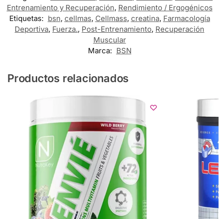
Entrenamiento y Recuperación
,
Rendimiento / Ergogénicos
Etiquetas:
bsn
,
cellmas
,
Cellmass
,
creatina
,
Farmacología
Deportiva
,
Fuerza.
,
Post-Entrenamiento
,
Recuperación
Muscular
Marca:
BSN
Productos relacionados