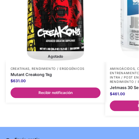
Agotado
CREATINAS
,
RENDIMIENTO / ERGOGÉNICOS
AMINOÁCIDOS
,
ENTRENAMIENT
Mutant Creakong 1kg
INTRA / POST E
$
631.00
RENDIMIENTO /
Jetmass 30 Ser
Recibir notificación
$
461.00