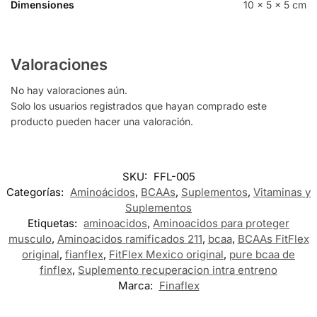
Dimensiones
10 × 5 × 5 cm
Valoraciones
No hay valoraciones aún.
Solo los usuarios registrados que hayan comprado este
producto pueden hacer una valoración.
SKU:
FFL-005
Categorías:
Aminoácidos
,
BCAAs
,
Suplementos
,
Vitaminas y
Suplementos
Etiquetas:
aminoacidos
,
Aminoacidos para proteger
musculo
,
Aminoacidos ramificados 211
,
bcaa
,
BCAAs FitFlex
original
,
fianflex
,
FitFlex Mexico original
,
pure bcaa de
finflex
,
Suplemento recuperacion intra entreno
Marca:
Finaflex