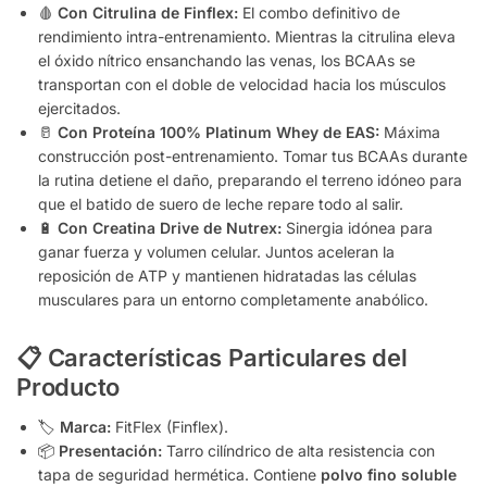
🩸
Con Citrulina de Finflex:
El combo definitivo de
rendimiento intra-entrenamiento. Mientras la citrulina eleva
el óxido nítrico ensanchando las venas, los BCAAs se
transportan con el doble de velocidad hacia los músculos
ejercitados.
🥛
Con Proteína 100% Platinum Whey de EAS:
Máxima
construcción post-entrenamiento. Tomar tus BCAAs durante
la rutina detiene el daño, preparando el terreno idóneo para
que el batido de suero de leche repare todo al salir.
🔋
Con Creatina Drive de Nutrex:
Sinergia idónea para
ganar fuerza y volumen celular. Juntos aceleran la
reposición de ATP y mantienen hidratadas las células
musculares para un entorno completamente anabólico.
📋 Características Particulares del
Producto
🏷️
Marca:
FitFlex (Finflex).
📦
Presentación:
Tarro cilíndrico de alta resistencia con
tapa de seguridad hermética. Contiene
polvo fino soluble