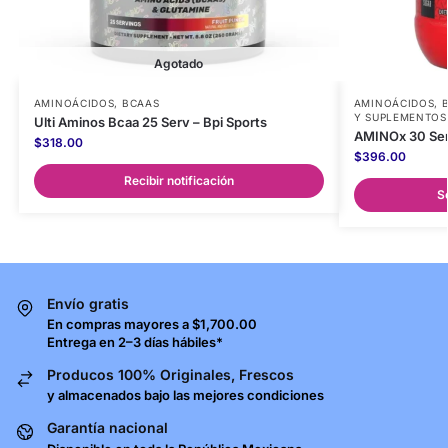
Agotado
AMINOÁCIDOS
,
BCAAS
AMINOÁCIDOS
,
Y SUPLEMENTOS
Ulti Aminos Bcaa 25 Serv – Bpi Sports
AMINOx 30 Ser
$
318.00
$
396.00
Recibir notificación
S
Envío gratis
En compras mayores a $1,700.00
Entrega en 2–3 días hábiles*
Producos 100% Originales, Frescos
y almacenados bajo las mejores condiciones
Garantía nacional