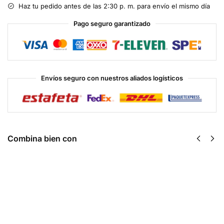
Haz tu pedido antes de las 2:30 p. m. para envío el mismo día
Pago seguro garantizado
Envíos seguro con nuestros aliados logísticos
Combina bien con
ABE Ultimate
AMP3D 30
Pre-Workout
Serv - Hi Tech
$
629.00
30 Serv - AN
$
507.00
Seleccionar
opciones
Seleccionar
opciones