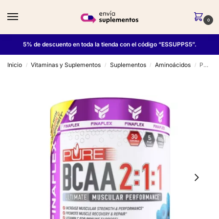
0
5% de descuento en toda la tienda con el código “ESSUPPS5”.
Inicio
Vitaminas y Suplementos
Suplementos
Aminoácidos
Pure Bcaa 2:1:1 30 Serv – Finaflex
/
/
/
/