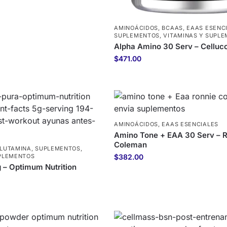
AMINOÁCIDOS
,
BCAAS
,
EAAS ESENC
SUPLEMENTOS
,
VITAMINAS Y SUPL
Alpha Amino 30 Serv – Celluc
$
471.00
AMINOÁCIDOS
,
EAAS ESENCIALES
Amino Tone + EAA 30 Serv – 
Coleman
LUTAMINA
,
SUPLEMENTOS
,
UPLEMENTOS
$
382.00
g – Optimum Nutrition