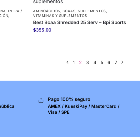
INA
,
INTRA /
AMINOÁCIDOS
,
BCAAS
,
SUPLEMENTOS
,
CIÓN
,
VITAMINAS Y SUPLEMENTOS
Best Bcaa Shredded 25 Serv – Bpi Sports
$
355.00
1
2
3
4
5
6
7
Pago 100% seguro
pública
AMEX / KueskiPay / MasterCard /
Visa / SPEI