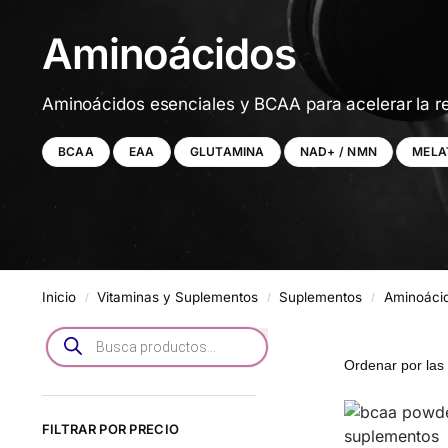
Aminoácidos
Aminoácidos esenciales y BCAA para acelerar la re
BCAA
EAA
GLUTAMINA
NAD+ / NMN
MELA
Inicio
Vitaminas y Suplementos
Suplementos
Aminoáci
/
/
/
FILTRAR POR PRECIO