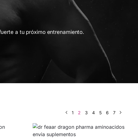
fuerte a tu próximo entrenamiento.
1
2
3
4
5
6
7