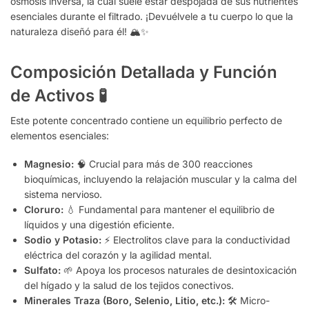
ósmosis inversa, la cual suele estar despojada de sus nutrientes
esenciales durante el filtrado. ¡Devuélvele a tu cuerpo lo que la
naturaleza diseñó para él! 🏔️✨
Composición Detallada y Función
de Activos
🧪
Este potente concentrado contiene un equilibrio perfecto de
elementos esenciales:
Magnesio:
🧠 Crucial para más de 300 reacciones
bioquímicas, incluyendo la relajación muscular y la calma del
sistema nervioso.
Cloruro:
💧 Fundamental para mantener el equilibrio de
líquidos y una digestión eficiente.
Sodio y Potasio:
⚡ Electrolitos clave para la conductividad
eléctrica del corazón y la agilidad mental.
Sulfato:
🌱 Apoya los procesos naturales de desintoxicación
del hígado y la salud de los tejidos conectivos.
Minerales Traza (Boro, Selenio, Litio, etc.):
🛠️ Micro-