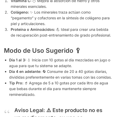
Vitamina C:
🍊 Mejora la absorción de hierro y otros
minerales esenciales.
Colágeno:
✨ Los minerales traza actúan como
“pegamento” y cofactores en la síntesis de colágeno para
piel y articulaciones.
Proteína o Aminoácidos:
💪 Ideal para crear una bebida
de recuperación post-entrenamiento de grado profesional.
Modo de Uso Sugerido
🥄
Día 1 al 3:
💧 Inicia con 10 gotas al día mezcladas en jugo o
agua para que tu sistema se adapte.
Día 4 en adelante:
🔄 Consume de 20 a 40 gotas diarias,
divididas preferentemente en varias tomas con las comidas.
Tip Pro:
🥤 Agrega de 5 a 10 gotas por cada litro de agua
que bebas durante el día para mantenerte siempre
remineralizado.
Aviso Legal:
⚠️ Este producto no es