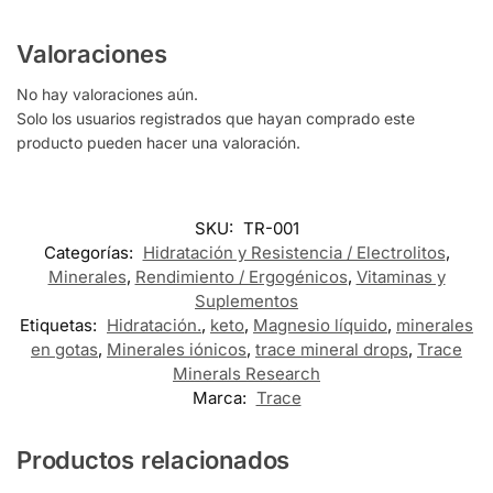
Valoraciones
No hay valoraciones aún.
Solo los usuarios registrados que hayan comprado este
producto pueden hacer una valoración.
SKU:
TR-001
Categorías:
Hidratación y Resistencia / Electrolitos
,
Minerales
,
Rendimiento / Ergogénicos
,
Vitaminas y
Suplementos
Etiquetas:
Hidratación.
,
keto
,
Magnesio líquido
,
minerales
en gotas
,
Minerales iónicos
,
trace mineral drops
,
Trace
Minerals Research
Marca:
Trace
Productos relacionados