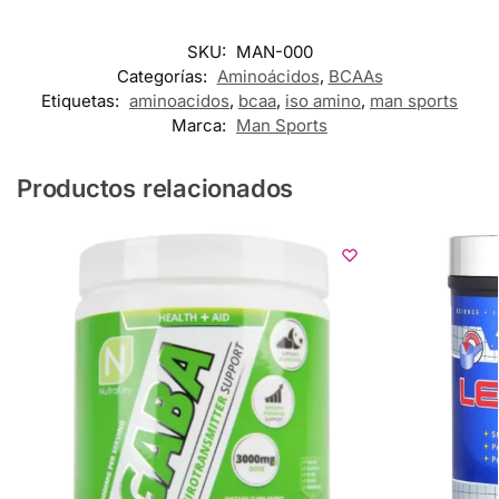
SKU:
MAN-000
Categorías:
Aminoácidos
,
BCAAs
Etiquetas:
aminoacidos
,
bcaa
,
iso amino
,
man sports
Marca:
Man Sports
Productos relacionados