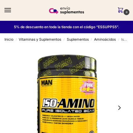
0
5% de descuento en toda la tienda con el código “ESSUPPS5”.
Inicio
Vitaminas y Suplementos
Suplementos
Aminoácidos
Iso Amino 30 Serv – Man Sports
/
/
/
/