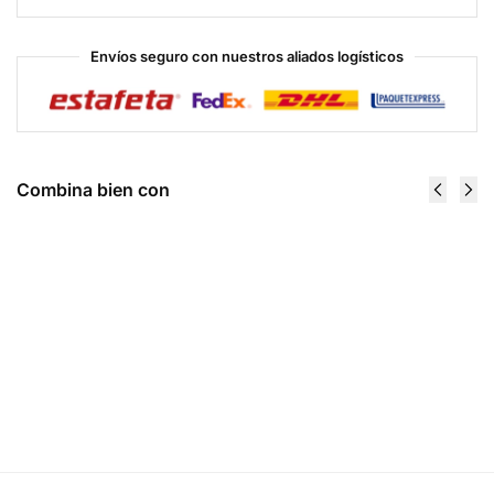
Envíos seguro con nuestros aliados logísticos
Combina bien con
Igniter Sport
Proven 4 Lbs
50 Serv -
- Gaspari
Allmax
Nutrition
$
1,566.00
Nutrition
$
466.00
Seleccionar
opciones
Recibir
notificación