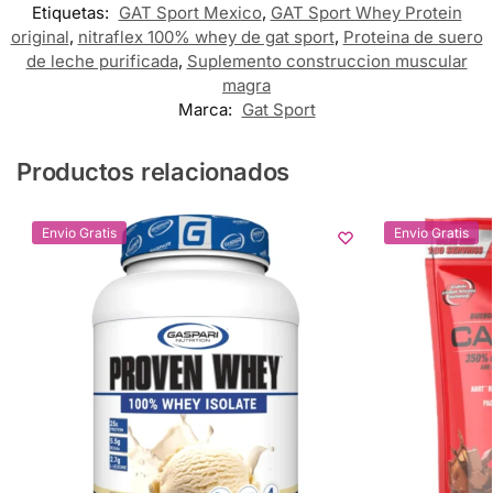
Etiquetas:
GAT Sport Mexico
,
GAT Sport Whey Protein
original
,
nitraflex 100% whey de gat sport
,
Proteina de suero
de leche purificada
,
Suplemento construccion muscular
magra
Marca:
Gat Sport
Productos relacionados
Envio Gratis
Envio Gratis