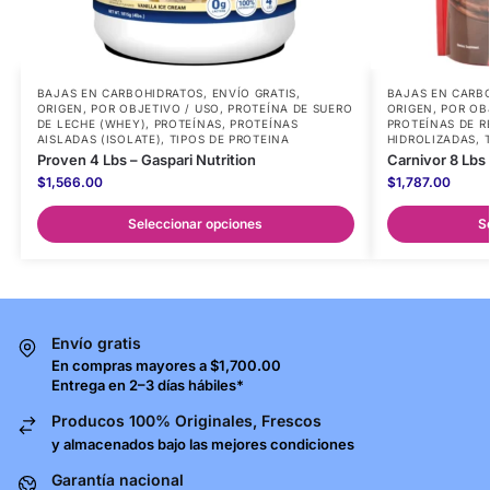
BAJAS EN CARBOHIDRATOS
,
ENVÍO GRATIS
,
BAJAS EN CARB
ORIGEN
,
POR OBJETIVO / USO
,
PROTEÍNA DE SUERO
ORIGEN
,
POR OB
DE LECHE (WHEY)
,
PROTEÍNAS
,
PROTEÍNAS
PROTEÍNAS DE R
AISLADAS (ISOLATE)
,
TIPOS DE PROTEINA
HIDROLIZADAS
,
Proven 4 Lbs – Gaspari Nutrition
Carnivor 8 Lb
$
1,566.00
$
1,787.00
Seleccionar opciones
S
Envío gratis
En compras mayores a $1,700.00
Entrega en 2–3 días hábiles*
Producos 100% Originales, Frescos
y almacenados bajo las mejores condiciones
Garantía nacional