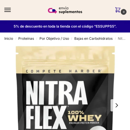
0
5% de descuento en toda la tienda con el código “ESSUPPS5”.
Inicio
Proteínas
Por Objetivo / Uso
Bajas en Carbohidratos
Nitraflex 100% Whey 28 Serv – Gat Sport
/
/
/
/