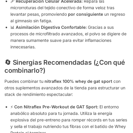
🩹
Recuperación Celular Acelerada:
Repara las
microrroturas del tejido conectivo de forma veloz tras
levantar pesas, promoviendo
por consiguiente
un regreso
al gimnasio sin fatiga.
📊
Asimilación Digestiva Confortable:
Gracias a sus
procesos de microfiltrado avanzados, el polvo se digiere de
manera sumamente suave para evitar inflamaciones
innecesarias.
🔄 Sinergias Recomendadas (¿Con qué
combinarlo?)
Puedes combinar tu
nitraflex 100% whey de gat sport
con
otros suplementos avanzados de la tienda para estructurar un
stack de rendimiento espectacular:
⚡
Con Nitraflex Pre-Workout de GAT Sport:
El entorno
anabólico absoluto para tu jornada. Utiliza la energía
explosiva del pre-entreno para romper récords en tus series
y sella el trabajo nutriendo tus fibras con el batido de Whey
Protein al terminar.