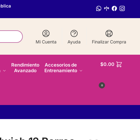
blica
Mi Cuenta
Ayuda
Finalizar Compra
$
0.00
Rendimiento
Accesorios de
a
Avanzado
Entrenamiento
0