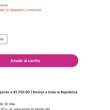
mento.
uien lo adquiere y consume.
lla
Añadir al carrito
ores a $1,700.00 | Envíos a toda la República
de 30 días
:30 p. m. para envío el mismo día