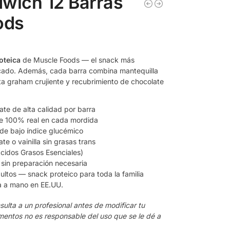
wich 12 Barras
ods
oteica
de Muscle Foods — el snack más
rcado. Además, cada barra combina mantequilla
ta graham crujiente y recubrimiento de chocolate
ate de alta calidad por barra
te 100% real en cada mordida
 de bajo índice glucémico
e o vainilla sin grasas trans
cidos Grasos Esenciales)
r, sin preparación necesaria
dultos — snack proteico para toda la familia
a a mano en EE.UU.
lta a un profesional antes de modificar tu
mentos no es responsable del uso que se le dé a