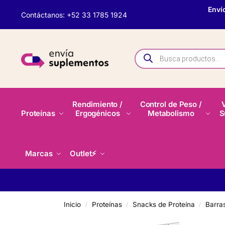
Enví
Contáctanos: +52 33 1785 1924
Rendimiento /
Control de Peso /
Proteínas
Ergogénicos
Metabolismo
S
Marcas
Outlet⚡
Inicio
Proteínas
Snacks de Proteína
Barra
/
/
/