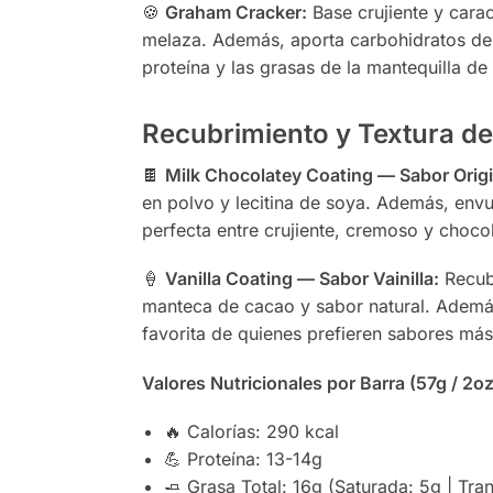
🍪
Graham Cracker:
Base crujiente y carac
melaza. Además, aporta carbohidratos de 
proteína y las grasas de la mantequilla d
Recubrimiento y Textura de
🍫
Milk Chocolatey Coating — Sabor Origi
en polvo y lecitina de soya. Además, envue
perfecta entre crujiente, cremoso y choco
🍦
Vanilla Coating — Sabor Vainilla:
Recubr
manteca de cacao y sabor natural. Además,
favorita de quienes prefieren sabores más
Valores Nutricionales por Barra (57g / 2oz
🔥 Calorías: 290 kcal
💪 Proteína: 13-14g
🧈 Grasa Total: 16g (Saturada: 5g | Tra