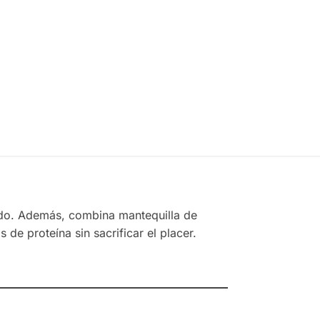
Solutions
Alfa
$
467.00
Lipoico)
$
242.00
Añadir
al
Añadir
carrito
al
carrito
ado. Además, combina mantequilla de
de proteína sin sacrificar el placer.