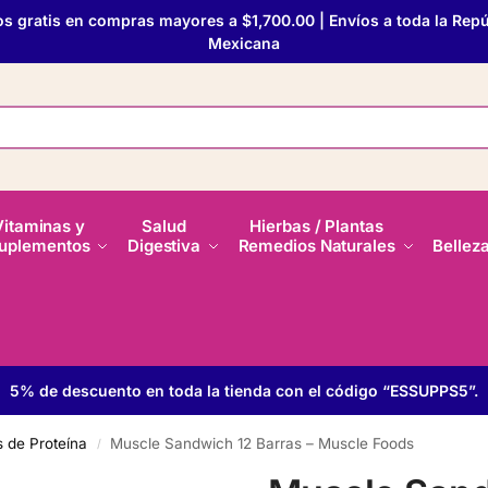
os gratis en compras mayores a $1,700.00 | Envíos a toda la Repú
Mexicana
Vitaminas y
Salud
Hierbas / Plantas
uplementos
Digestiva
Remedios Naturales
Bellez
5% de descuento en toda la tienda con el código “ESSUPPS5”.
s de Proteína
Muscle Sandwich 12 Barras – Muscle Foods
/