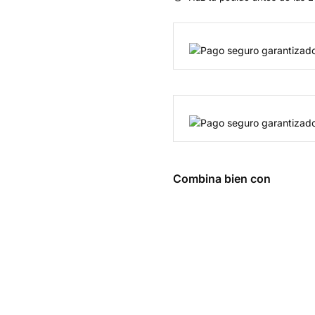
Combina bien con
1.M.R.
Vortex 50
Serv - Bpi
Sports
$
348.00
Añadir
al
carrito