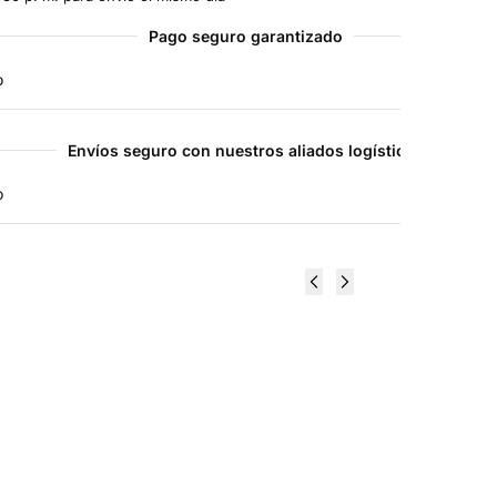
Pago seguro garantizado
Envíos seguro con nuestros aliados logísticos
Aceite de
Alpha
Cafe
Lipoic
100%
Acid 100
Puro
mg 60
Coffea
Veg Caps
Arabica
- Now
30 ml -
Foods
Now
(Acido