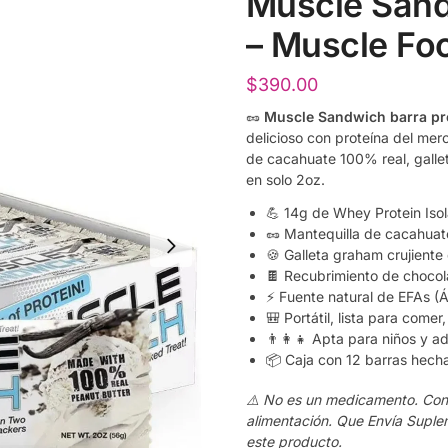
Muscle Sand
– Muscle Fo
$
390.00
🥜
Muscle Sandwich barra pr
delicioso con proteína del me
de cacahuate 100% real, galle
en solo 2oz.
💪 14g de Whey Protein Isol
🥜 Mantequilla de cacahua
🍪 Galleta graham crujiente
🍫 Recubrimiento de chocolat
⚡ Fuente natural de EFAs (Á
🎒 Portátil, lista para come
👨‍👩‍👧 Apta para niños y a
📦 Caja con 12 barras hech
⚠️ No es un medicamento. Consu
alimentación. Que Envía Suple
este producto.