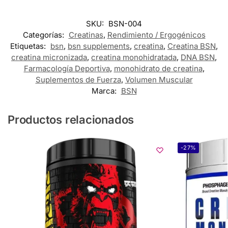
SKU:
BSN-004
Categorías:
Creatinas
,
Rendimiento / Ergogénicos
Etiquetas:
bsn
,
bsn supplements
,
creatina
,
Creatina BSN
,
creatina micronizada
,
creatina monohidratada
,
DNA BSN
,
Farmacología Deportiva
,
monohidrato de creatina
,
Suplementos de Fuerza
,
Volumen Muscular
Marca:
BSN
Productos relacionados
-27%