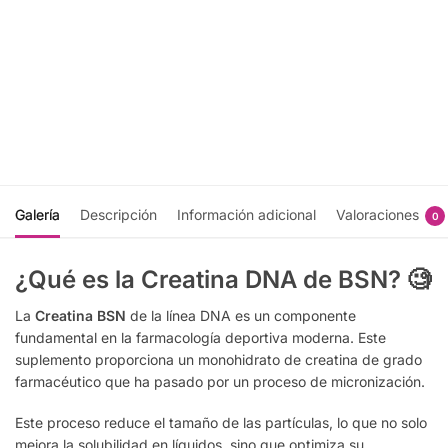
Mass Infusion
N.O. Xplode
12 Lbs -
60 Serv - Bsn
$
732.00
Nutrex
Research
Seleccionar
$
1,115.00
opciones
Seleccionar
opciones
Galería
Descripción
Información adicional
Valoraciones
0
¿Qué es la Creatina DNA de BSN?
🧐
La
Creatina BSN
de la línea DNA es un componente
fundamental en la farmacología deportiva moderna. Este
suplemento proporciona un monohidrato de creatina de grado
farmacéutico que ha pasado por un proceso de micronización.
Este proceso reduce el tamaño de las partículas, lo que no solo
mejora la solubilidad en líquidos, sino que optimiza su