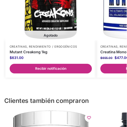
Agotado
CREATINAS
,
RENDIMIENTO / ERGOGÉNICOS
CREATINAS
,
REN
Mutant Creakong 1kg
Creatina Monoh
$
631.00
$
477.0
$
655.00
Recibir notificación
Clientes también compraron