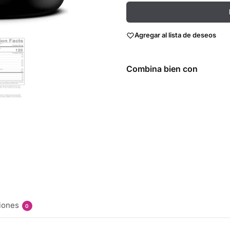
Agregar al lista de deseos
Combina bien con
Amino Cuts
30 Serv -
Allmax
Nutrition
$
327.00
Seleccionar
opciones
iones
0