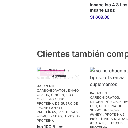
Insane Iso 4.3 Lbs
Insane Labz
$
1,609.00
Clientes también com
Envio Gratis
Agotado
BAJAS EN
CARBOHIDRATOS
,
ENVÍO
BAJAS EN
GRATIS
,
ORIGEN
,
POR
CARBOHIDRATOS
,
OBJETIVO / USO
,
ORIGEN
,
POR OBJETIV
PROTEÍNA DE SUERO DE
USO
,
PROTEÍNA DE
LECHE (WHEY)
,
SUERO DE LECHE
PROTEÍNAS
,
PROTEINAS
(WHEY)
,
PROTEÍNAS
,
HIDROLIZADAS
,
TIPOS DE
PROTEÍNAS AISLADAS
PROTEINA
(ISOLATE)
,
TIPOS DE
Iso 100 5 Lbs –
PROTEINA