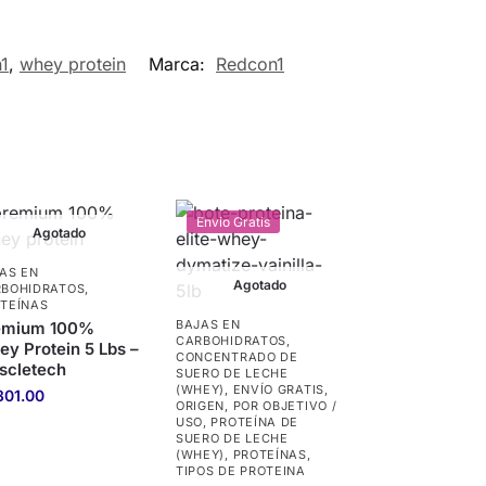
1
,
whey protein
Marca:
Redcon1
Envio Gratis
Agotado
AS EN
Agotado
BOHIDRATOS
,
TEÍNAS
BAJAS EN
emium 100%
CARBOHIDRATOS
,
y Protein 5 Lbs –
CONCENTRADO DE
scletech
SUERO DE LECHE
(WHEY)
,
ENVÍO GRATIS
,
301.00
ORIGEN
,
POR OBJETIVO /
USO
,
PROTEÍNA DE
SUERO DE LECHE
(WHEY)
,
PROTEÍNAS
,
TIPOS DE PROTEINA