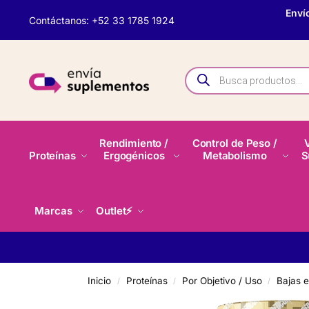
Enví
Contáctanos: +52 33 1785 1924
Rendimiento /
Control de Peso /
Proteínas
Ergogénicos
Metabolismo
S
Marcas
Outlet⚡
Inicio
Proteínas
Por Objetivo / Uso
Bajas 
/
/
/