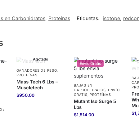
as en Carbohidratos
,
Proteínas
Etiquetas:
isotope
,
redcon
s
Agotado
Envio Gratis
GANADORES DE PESO
,
PROTEÍNAS
BAJ
Mass Tech 6 Lbs –
CAR
BAJAS EN
Muscletech
PRO
CARBOHIDRATOS
,
ENVÍO
Pr
$
950.00
GRATIS
,
PROTEÍNAS
Whe
Mutant Iso Surge 5
Mu
Lbs
O /
$
1,
$
1,514.00