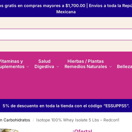
os gratis en compras mayores a $1,700.00 | Envíos a toda la Repú
Mexicana
Vitaminas y
Salud
Hierbas / Plantas
uplementos
Digestiva
Remedios Naturales
Bellez
5% de descuento en toda la tienda con el código “ESSUPPS5”.
en Carbohidratos
Isotope 100% Whey Isolate 5 Lbs – Redcon1
/
¡Oferta!