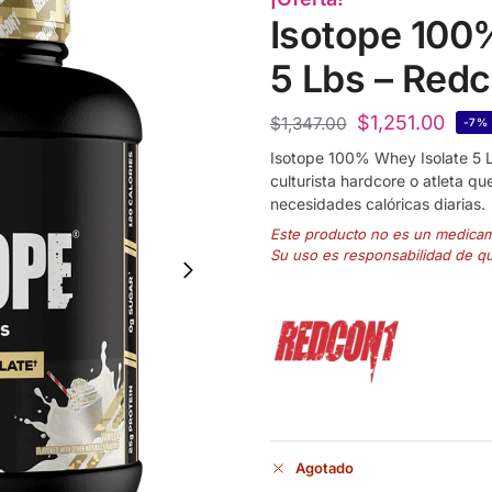
Isotope 100
5 Lbs – Red
$
1,251.00
$
1,347.00
-7%
Isotope 100% Whey Isolate 5 L
culturista hardcore o atleta que
necesidades calóricas diarias.
Este producto no es un medica
Su uso es responsabilidad de q
Agotado