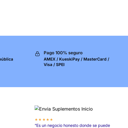
Pago 100% seguro
pública
AMEX / KueskiPay / MasterCard /
Visa / SPEI
★★★★★
“Es un negocio honesto donde se puede