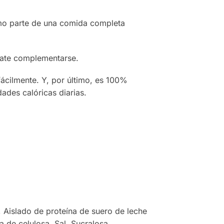
omo parte de una comida completa
late complementarse.
fácilmente. Y, por último, es 100%
dades calóricas diarias.
o, Aislado de proteína de suero de leche
a de celulosa, Sal, Sucralosa,