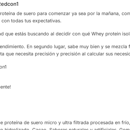
Redcon1
 proteína de suero para comenzar ya sea por la mañana, c
 con todas tus expectativas.
d que estás buscando al decidir con qué Whey protein iso
 rendimiento. En segundo lugar, sabe muy bien y se mezcla 
eta que necesita precisión y precisión al calcular sus necesi
on1
ente!
e proteína de suero micro y ultra filtrada procesada en frí
o hidrolizado, Cacao, Sabores naturales y artificiales, Gom