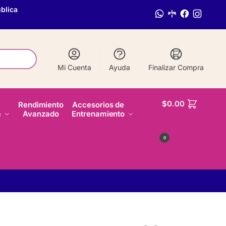
blica
Mi Cuenta
Ayuda
Finalizar Compra
$
0.00
Rendimiento
Accesorios de
a
Avanzado
Entrenamiento
0