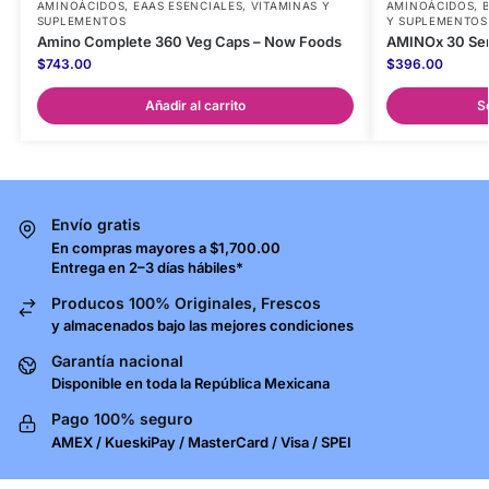
AMINOÁCIDOS
,
EAAS ESENCIALES
,
VITAMINAS Y
AMINOÁCIDOS
,
SUPLEMENTOS
Y SUPLEMENTOS
Amino Complete 360 Veg Caps – Now Foods
AMINOx 30 Ser
$
743.00
$
396.00
Añadir al carrito
S
Envío gratis
En compras mayores a $1,700.00
Entrega en 2–3 días hábiles*
Producos 100% Originales, Frescos
y almacenados bajo las mejores condiciones
Garantía nacional
Disponible en toda la República Mexicana
Pago 100% seguro
AMEX / KueskiPay / MasterCard / Visa / SPEI