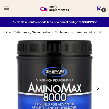
0
5% de descuento en toda la tienda con el código “ESSUPPS5”.
Inicio
Vitaminas y Suplementos
Suplementos
Aminoácidos
Aminomax 8000 325 Tabs – Gaspari Nutrition
/
/
/
/