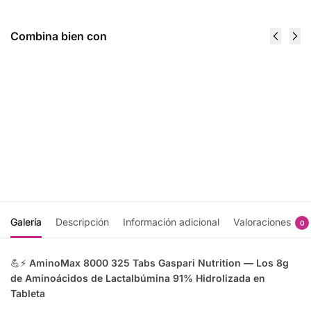
Combina bien con
Proven 4 Lbs
Real Mass 12
- Gaspari
Lbs - Gaspari
Nutrition
Nutrition
$
1,566.00
$
1,206.00
Seleccionar
Seleccionar
opciones
opciones
Galería
Descripción
Información adicional
Valoraciones
0
💪⚡
AminoMax 8000 325 Tabs Gaspari Nutrition — Los 8g
de Aminoácidos de Lactalbúmina 91% Hidrolizada en
Tableta