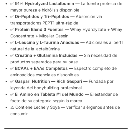
✅
91% Hydrolyzed Lactalbumin
— La fuente proteica de
mayor pureza e hidrólisis disponible
✅
Di-Péptidos y Tri-Péptidos
— Absorción vía
transportadores PEPT1 ultra-rápida
✅
Protein Blend 3 Fuentes
— Whey Hydrolyzate + Whey
Concentrate + Micellar Casein
✅
L-Leucina y L-Taurina Añadidas
— Adicionales al perfil
natural de la lactalbúmina
✅
Creatina + Glutamina Incluidas
— Sin necesidad de
productos separados para su base
✅
BCAAs + EAAs Completos
— Espectro completo de
aminoácidos esenciales disponibles
✅
Gaspari Nutrition — Rich Gaspari
— Fundada por
leyenda del bodybuilding profesional
✅
El Amino en Tableta #1 del Mundo
— El estándar de
facto de su categoría según la marca
⚠️ Contiene Leche y Soya — verificar alérgenos antes de
consumir