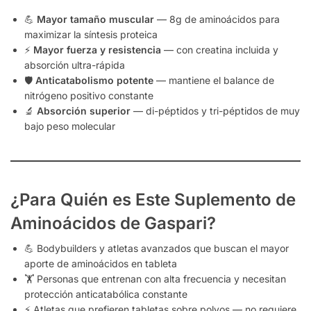
💪
Mayor tamaño muscular
— 8g de aminoácidos para
maximizar la síntesis proteica
⚡
Mayor fuerza y resistencia
— con creatina incluida y
absorción ultra-rápida
🛡️
Anticatabolismo potente
— mantiene el balance de
nitrógeno positivo constante
🔬
Absorción superior
— di-péptidos y tri-péptidos de muy
bajo peso molecular
¿Para Quién es Este Suplemento de
Aminoácidos de Gaspari?
💪 Bodybuilders y atletas avanzados que buscan el mayor
aporte de aminoácidos en tableta
🏋️ Personas que entrenan con alta frecuencia y necesitan
protección anticatabólica constante
⚡ Atletas que prefieren tabletas sobre polvos — no requiere