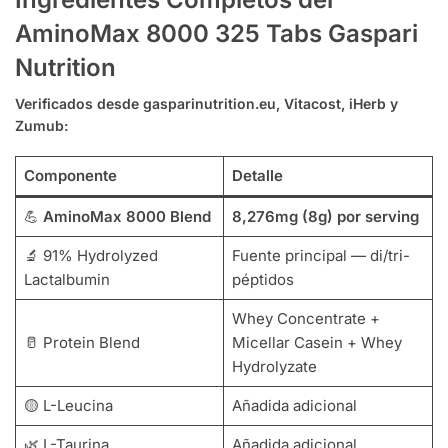
AminoMax 8000 325 Tabs Gaspari
Nutrition
Verificados desde gasparinutrition.eu, Vitacost, iHerb y
Zumub:
Componente
Detalle
💪
AminoMax 8000 Blend
8,276mg (8g) por serving
🔬 91% Hydrolyzed
Fuente principal — di/tri-
Lactalbumin
péptidos
Whey Concentrate +
🥛 Protein Blend
Micellar Casein + Whey
Hydrolyzate
🟡 L-Leucina
Añadida adicional
🌿 L-Taurina
Añadida adicional