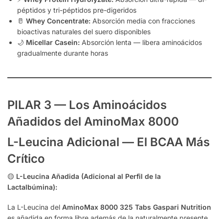
péptidos y tri-péptidos pre-digeridos
🥛
Whey Concentrate:
Absorción media con fracciones
bioactivas naturales del suero disponibles
🌙
Micellar Casein:
Absorción lenta — libera aminoácidos
gradualmente durante horas
PILAR 3 — Los Aminoácidos
Añadidos del AminoMax 8000
L-Leucina Adicional — El BCAA Más
Crítico
🟡
L-Leucina Añadida (Adicional al Perfil de la
Lactalbúmina):
La L-Leucina del
AminoMax 8000 325 Tabs Gaspari Nutrition
es añadida en forma libre además de la naturalmente presente