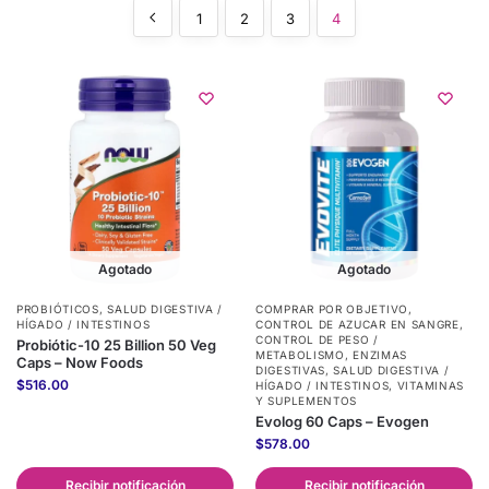
1
2
3
4
Agotado
Agotado
PROBIÓTICOS
,
SALUD DIGESTIVA /
COMPRAR POR OBJETIVO
,
HÍGADO / INTESTINOS
CONTROL DE AZUCAR EN SANGRE
,
CONTROL DE PESO /
Probiótic-10 25 Billion 50 Veg
METABOLISMO
,
ENZIMAS
Caps – Now Foods
DIGESTIVAS
,
SALUD DIGESTIVA /
$
516.00
HÍGADO / INTESTINOS
,
VITAMINAS
Y SUPLEMENTOS
Evolog 60 Caps – Evogen
$
578.00
Recibir notificación
Recibir notificación