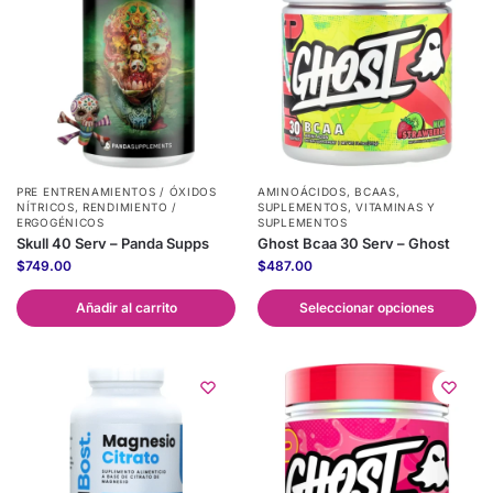
PRE ENTRENAMIENTOS / ÓXIDOS
AMINOÁCIDOS
,
BCAAS
,
NÍTRICOS
,
RENDIMIENTO /
SUPLEMENTOS
,
VITAMINAS Y
ERGOGÉNICOS
SUPLEMENTOS
Skull 40 Serv – Panda Supps
Ghost Bcaa 30 Serv – Ghost
$
749.00
$
487.00
Añadir al carrito
Seleccionar opciones