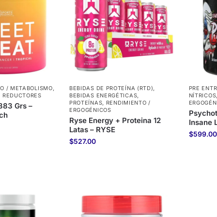
O / METABOLISMO
,
BEBIDAS DE PROTEÍNA (RTD)
,
PRE ENTR
S REDUCTORES
BEBIDAS ENERGÉTICAS
,
NÍTRICOS
PROTEÍNAS
,
RENDIMIENTO /
ERGOGÉN
383 Grs –
ERGOGÉNICOS
Psychot
rch
Ryse Energy + Proteina 12
Insane 
Latas – RYSE
$
599.00
$
527.00