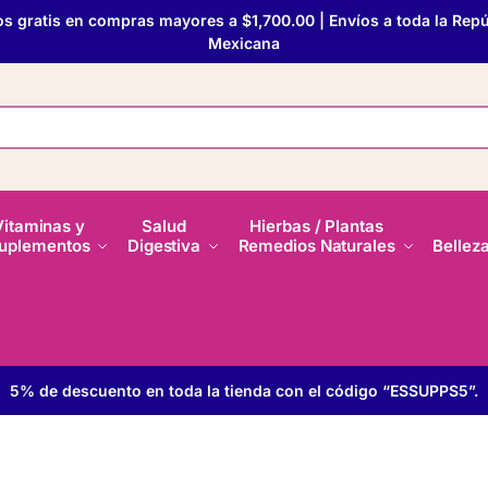
os gratis en compras mayores a $1,700.00 | Envíos a toda la Repú
Mexicana
Vitaminas y
Salud
Hierbas / Plantas
uplementos
Digestiva
Remedios Naturales
Bellez
5% de descuento en toda la tienda con el código “ESSUPPS5”.