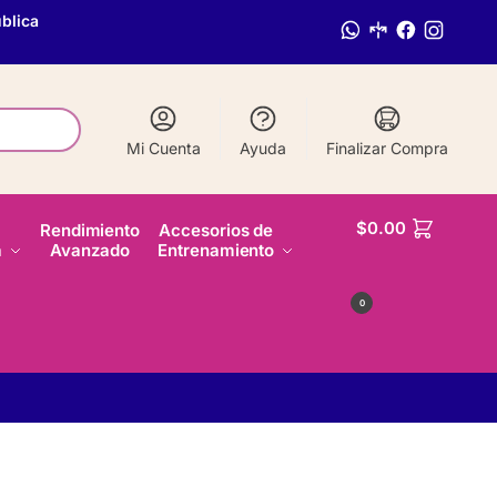
blica
Mi Cuenta
Ayuda
Finalizar Compra
$
0.00
Rendimiento
Accesorios de
a
Avanzado
Entrenamiento
0