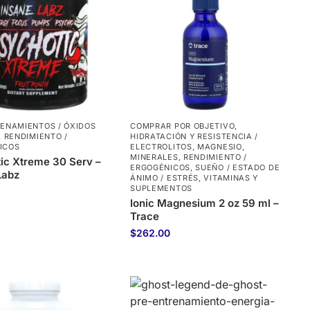
ENAMIENTOS / ÓXIDOS
COMPRAR POR OBJETIVO
,
,
RENDIMIENTO /
HIDRATACIÓN Y RESISTENCIA /
ICOS
ELECTROLITOS
,
MAGNESIO
,
MINERALES
,
RENDIMIENTO /
ic Xtreme 30 Serv –
ERGOGÉNICOS
,
SUEÑO / ESTADO DE
Labz
ÁNIMO / ESTRÉS
,
VITAMINAS Y
SUPLEMENTOS
Ionic Magnesium 2 oz 59 ml –
Trace
$
262.00