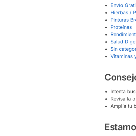
Envío Grati
Hierbas / 
Pinturas B
Proteínas
Rendimient
Salud Diges
Sin categor
Vitaminas 
Consej
Intenta bu
Revisa la o
Amplía tu 
Estamo