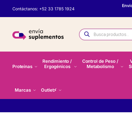
Enví
Contáctanos: +52 33 1785 1924
Rendimiento /
Control de Peso /
Proteínas
Ergogénicos
Metabolismo
S
Marcas
Outlet⚡