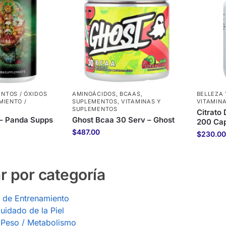
NTOS / ÓXIDOS
AMINOÁCIDOS
,
BCAAS
,
BELLEZA 
MIENTO /
SUPLEMENTOS
,
VITAMINAS Y
VITAMIN
SUPLEMENTOS
Citrato
 – Panda Supps
Ghost Bcaa 30 Serv – Ghost
200 Cap
$
487.00
$
230.00
r por categoría
 de Entrenamiento
uidado de la Piel
 Peso / Metabolismo