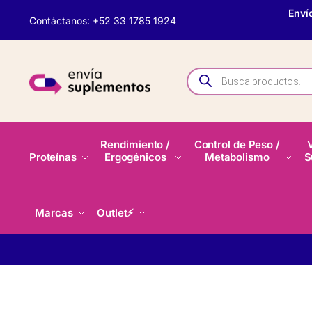
Enví
Contáctanos: +52 33 1785 1924
Rendimiento /
Control de Peso /
Proteínas
Ergogénicos
Metabolismo
S
Marcas
Outlet⚡