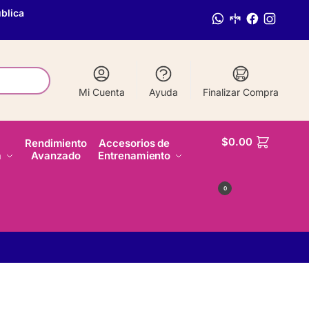
blica
Mi Cuenta
Ayuda
Finalizar Compra
$
0.00
Rendimiento
Accesorios de
a
Avanzado
Entrenamiento
0