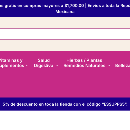
os gratis en compras mayores a $1,700.00 | Envíos a toda la Repú
Mexicana
Vitaminas y
Salud
Hierbas / Plantas
uplementos
Digestiva
Remedios Naturales
Bellez
5% de descuento en toda la tienda con el código “ESSUPPS5”.