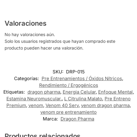
Valoraciones
No hay valoraciones aún.
Solo los usuarios registrados que hayan comprado este
producto pueden hacer una valoración.
SKU:
DRP-015
Categorías:
Pre Entrenamientos / Óxidos Nítricos
,
Rendimiento / Ergogénicos
Etiquetas:
dragon pharma
,
Energia Celular
,
Enfoque Mental
,
Estamina Neuromuscular.
,
L Citrulina Malato
,
Pre Entreno
Premium
,
venom
,
Venom 40 Serv
,
venom dragon pharma
,
venom pre entrenamiento
Marca:
Dragon Pharma
Productos relacionados