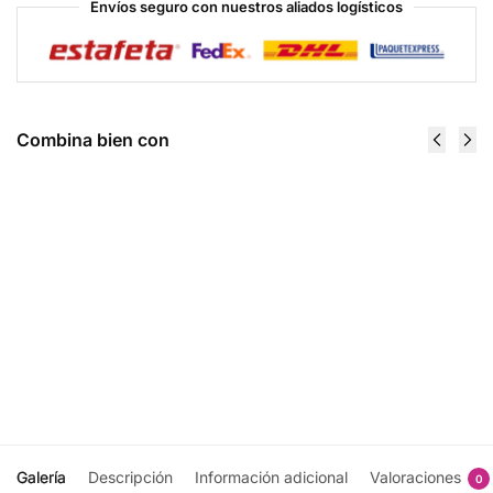
Envíos seguro con nuestros aliados logísticos
Combina bien con
ATP
Black
Force 30
Viper 90
Serv
Caps -
Creatina
Dragon
- Dragon
Pharma
$
455.00
Pharma
$
493.00
Añadir
al
Añadir
carrito
al
carrito
Galería
Descripción
Información adicional
Valoraciones
0