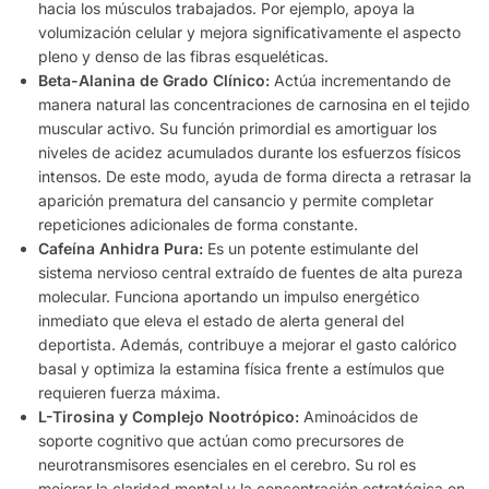
hacia los músculos trabajados. Por ejemplo, apoya la
volumización celular y mejora significativamente el aspecto
pleno y denso de las fibras esqueléticas.
Beta-Alanina de Grado Clínico:
Actúa incrementando de
manera natural las concentraciones de carnosina en el tejido
muscular activo. Su función primordial es amortiguar los
niveles de acidez acumulados durante los esfuerzos físicos
intensos. De este modo, ayuda de forma directa a retrasar la
aparición prematura del cansancio y permite completar
repeticiones adicionales de forma constante.
Cafeína Anhidra Pura:
Es un potente estimulante del
sistema nervioso central extraído de fuentes de alta pureza
molecular. Funciona aportando un impulso energético
inmediato que eleva el estado de alerta general del
deportista. Además, contribuye a mejorar el gasto calórico
basal y optimiza la estamina física frente a estímulos que
requieren fuerza máxima.
L-Tirosina y Complejo Nootrópico:
Aminoácidos de
soporte cognitivo que actúan como precursores de
neurotransmisores esenciales en el cerebro. Su rol es
mejorar la claridad mental y la concentración estratégica en