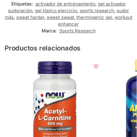
Etiquetas:
activador de entrenamiento
,
gel activador
sudoración
,
gel tópico ejercicio
,
sports research
,
sudor
más
,
sweat harder
,
sweet sweat
,
thermogenic gel
,
workout
enhancer
Marca:
Sports Research
Productos relacionados