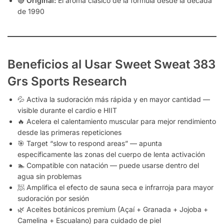
🔴
Original:
El aroma clásico de la fórmula desde la década
de 1990
Beneficios al Usar Sweet Sweat 383
Grs Sports Research
💦 Activa la sudoración más rápida y en mayor cantidad —
visible durante el cardio e HIIT
🔥 Acelera el calentamiento muscular para mejor rendimiento
desde las primeras repeticiones
🎯 Target “slow to respond areas” — apunta
específicamente las zonas del cuerpo de lenta activación
🏊 Compatible con natación — puede usarse dentro del
agua sin problemas
🧖 Amplifica el efecto de sauna seca e infrarroja para mayor
sudoración por sesión
🌿 Aceites botánicos premium (Açaí + Granada + Jojoba +
Camelina + Escualano) para cuidado de piel