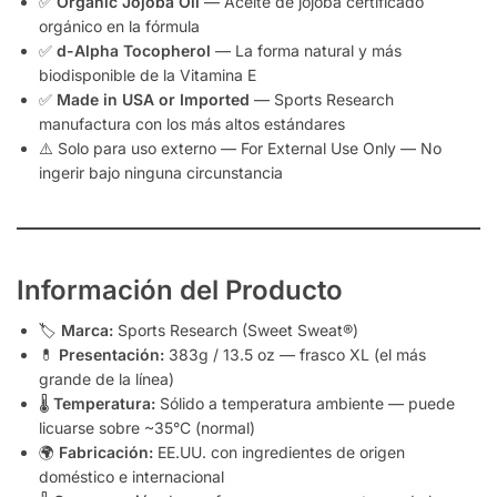
✅
Organic Jojoba Oil
— Aceite de jojoba certificado
orgánico en la fórmula
✅
d-Alpha Tocopherol
— La forma natural y más
biodisponible de la Vitamina E
✅
Made in USA or Imported
— Sports Research
manufactura con los más altos estándares
⚠️ Solo para uso externo — For External Use Only — No
ingerir bajo ninguna circunstancia
Información del Producto
🏷️
Marca:
Sports Research (Sweet Sweat®)
💊
Presentación:
383g / 13.5 oz — frasco XL (el más
grande de la línea)
🌡️
Temperatura:
Sólido a temperatura ambiente — puede
licuarse sobre ~35°C (normal)
🌍
Fabricación:
EE.UU. con ingredientes de origen
doméstico e internacional