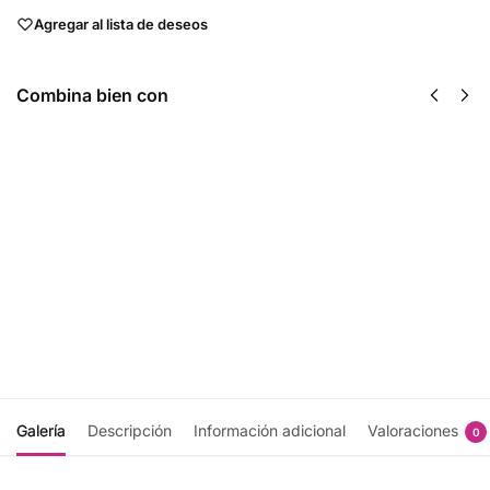
Agregar al lista de deseos
Combina bien con
Ashwagandha
Calcio y
450 mg 90
Magnesio
Veg Caps -
250 Tabs
Now Foods
- Now
$
348.00
Foods
$
409.00
Añadir al
carrito
Añadir
al
carrito
Galería
Descripción
Información adicional
Valoraciones
0