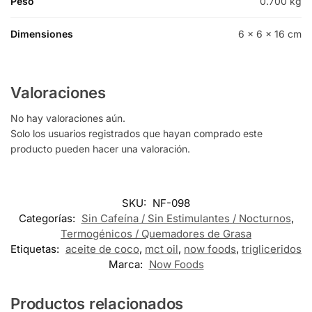
Peso
0.700 kg
Dimensiones
6 × 6 × 16 cm
Valoraciones
No hay valoraciones aún.
Solo los usuarios registrados que hayan comprado este
producto pueden hacer una valoración.
SKU:
NF-098
Categorías:
Sin Cafeína / Sin Estimulantes / Nocturnos
,
Termogénicos / Quemadores de Grasa
Etiquetas:
aceite de coco
,
mct oil
,
now foods
,
trigliceridos
Marca:
Now Foods
Productos relacionados