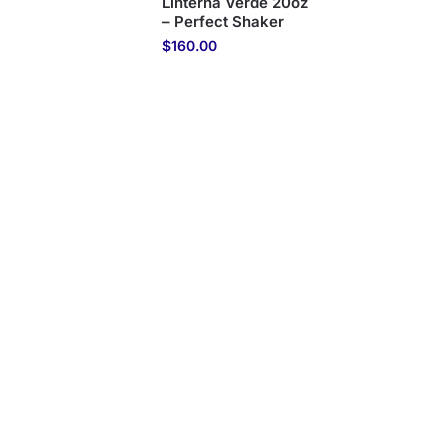
Linterna Verde 20oz
– Perfect Shaker
$
160.00