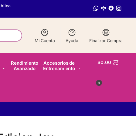
blica
Mi Cuenta
Ayuda
Finalizar Compra
$
0.00
Rendimiento
Accesorios de
a
Avanzado
Entrenamiento
0