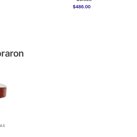
$
486.00
praron
JAS