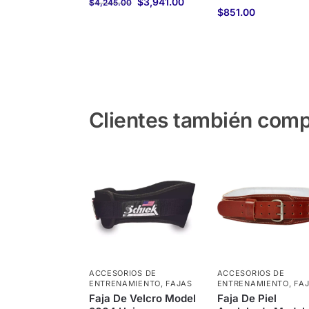
$
3,941.00
$
4,245.00
$
851.00
Clientes también com
ACCESORIOS DE
ACCESORIOS DE
ENTRENAMIENTO
,
FAJAS
ENTRENAMIENTO
,
FA
Faja De Velcro Model
Faja De Piel