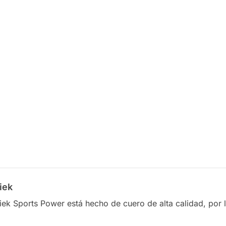
Arm
Blaster -
Schiek
$
677.00
Añadir
al
carrito
iek
hiek Sports Power está hecho de cuero de alta calidad, por