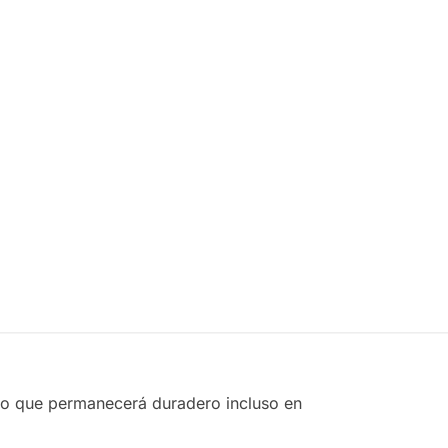
Arnes De
Cinturon
Cuello -
De
Schiek
Fondos
$
761.00
Para
Añadir
Añadir
Peso -
al
Schiek
carrito
$
1,211.00
Añadir
al
carrito
 lo que permanecerá duradero incluso en