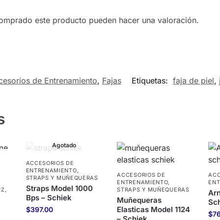
comprado este producto pueden hacer una valoración.
cesorios de Entrenamiento
,
Fajas
Etiquetas:
faja de piel
,
s
Agotado
ACCESORIOS DE
ENTRENAMIENTO
,
ACCESORIOS DE
ACC
STRAPS Y MUÑEQUERAS
ENTRENAMIENTO
,
EN
Straps Model 1000
PZ
,
STRAPS Y MUÑEQUERAS
Arn
Bps – Schiek
Muñequeras
Sc
Elasticas Model 1124
$
397.00
$
7
– Schiek