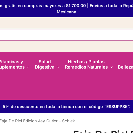
os gratis en compras mayores a $1,700.00 | Envíos a toda la Repú
Mexicana
Vitaminas y
Salud
Hierbas / Plantas
uplementos
Digestiva
Remedios Naturales
Bellez
5% de descuento en toda la tienda con el código “ESSUPPS5”.
Faja De Piel Edicion Jay Cutler – Schiek