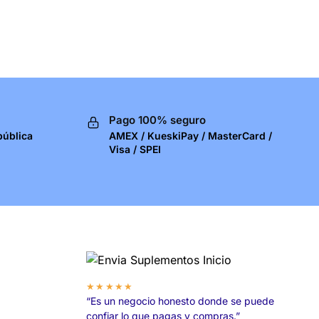
Pago 100% seguro
pública
AMEX / KueskiPay / MasterCard /
Visa / SPEI
★★★★★
“Es un negocio honesto donde se puede
confiar lo que pagas y compras.”