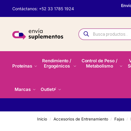
Enví
Contáctanos: +52 33 1785 1924
Rendimiento /
Control de Peso /
Proteínas
Ergogénicos
Metabolismo
S
Marcas
Outlet⚡
Inicio
Accesorios de Entrenamiento
Fajas
/
/
/