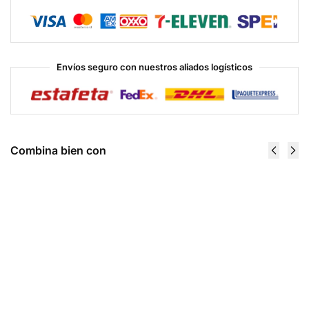
Envíos seguro con nuestros aliados logísticos
Combina bien con
Ashwagandha
C500 90
60 Caps -
Tabs
Windmill
Vitamina C
$
220.00
Masticable
- Windmill
Añadir al
$
269.00
carrito
Añadir
al
carrito