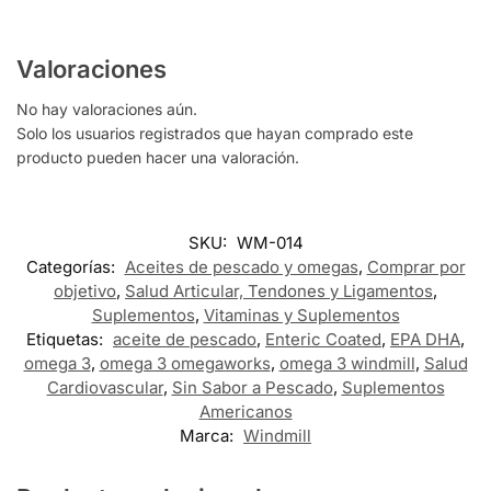
Valoraciones
No hay valoraciones aún.
Solo los usuarios registrados que hayan comprado este
producto pueden hacer una valoración.
SKU:
WM-014
Categorías:
Aceites de pescado y omegas
,
Comprar por
objetivo
,
Salud Articular, Tendones y Ligamentos
,
Suplementos
,
Vitaminas y Suplementos
Etiquetas:
aceite de pescado
,
Enteric Coated
,
EPA DHA
,
omega 3
,
omega 3 omegaworks
,
omega 3 windmill
,
Salud
Cardiovascular
,
Sin Sabor a Pescado
,
Suplementos
Americanos
Marca:
Windmill