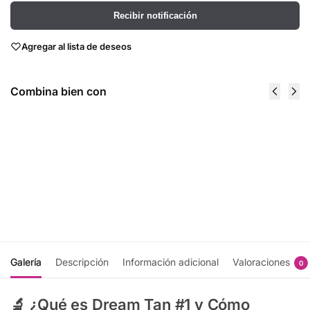
Recibir notificación
Agregar al lista de deseos
Combina bien con
Dream Tan 2
Overnight
oz Formula
Competition
#2 Red
Color 8.5 oz -
Bronze
Pro Tan
$
415.00
$
363.00
Recibir
Recibir
notificación
notificación
Galería
Descripción
Información adicional
Valoraciones
0
🔬 ¿Qué es Dream Tan #1 y Cómo